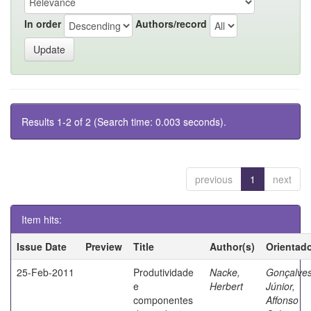
In order
Authors/record
Results 1-2 of 2 (Search time: 0.003 seconds).
previous
1
next
Item hits:
Issue Date
Preview
Title
Author(s)
Orientad
25-Feb-2011
Produtividade
Nacke,
Gonçalve
e
Herbert
Júnior,
componentes
Affonso