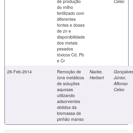
de produção
Celso
do milho
fertilizado com
diferentes
fontes e doses
de zn e
disponibilidade
dos metais
pesados
tóxicos Cd, Pb
e Cr
28-Feb-2014
Remoção de
Nacke,
Gonçalve
íons metálicos
Herbert
Júnior,
de soluções
Affonso
aquosas
Celso
utilizando
adsorventes
obtidos da
biomassa de
pinhão manso