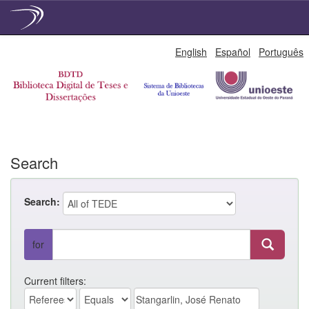
Skip
English
Español
Português
navigation
Search
Search:
for
Current filters: