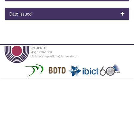
Date issued
UNIOESTE
(45) 3220-3000
biblioteca.repositorio@unioeste.br