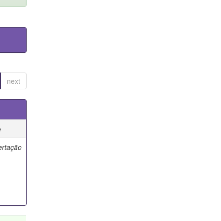
next
e
ertação