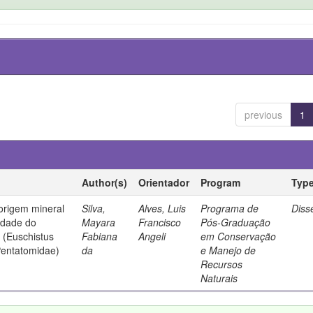
previous
1
Author(s)
Orientador
Program
Typ
origem mineral
Silva,
Alves, Luis
Programa de
Diss
idade do
Mayara
Francisco
Pós-Graduação
 (Euschistus
Fabiana
Angeli
em Conservação
Pentatomidae)
da
e Manejo de
Recursos
Naturais