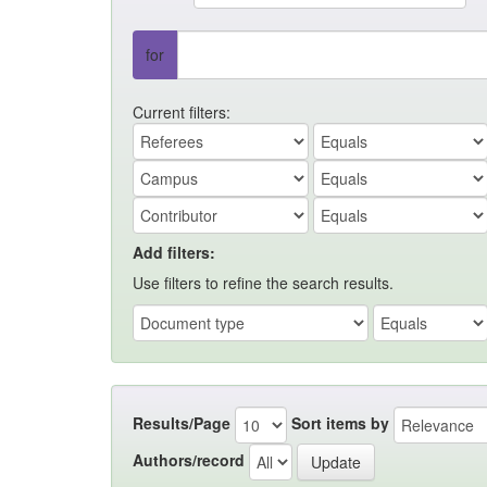
for
Current filters:
Add filters:
Use filters to refine the search results.
Results/Page
Sort items by
Authors/record