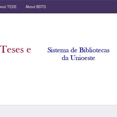
out TEDE
About BDTD