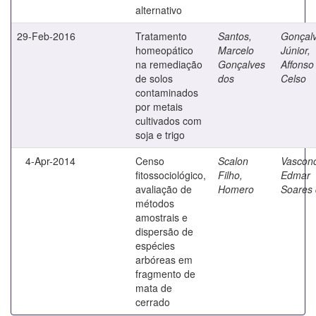
alternativo
29-Feb-2016
Tratamento
Santos,
Gonçal
homeopático
Marcelo
Júnior,
na remediação
Gonçalves
Affonso
de solos
dos
Celso
contaminados
por metais
cultivados com
soja e trigo
4-Apr-2014
Censo
Scalon
Vasconc
fitossociológico,
Filho,
Edmar
avaliação de
Homero
Soares
métodos
amostrais e
dispersão de
espécies
arbóreas em
fragmento de
mata de
cerrado