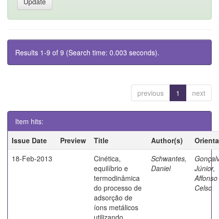
Results 1-9 of 9 (Search time: 0.003 seconds).
previous
1
next
Item hits:
Issue Date
Preview
Title
Author(s)
Orient
18-Feb-2013
Cinética,
Schwantes,
Gonçal
equilíbrio e
Daniel
Júnior,
termodinâmica
Affonso
do processo de
Celso
adsorção de
íons metálicos
utilizando