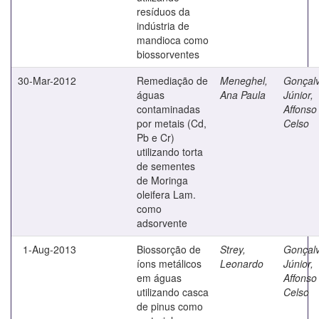
resíduos da
indústria de
mandioca como
biossorventes
30-Mar-2012
Remediação de
Meneghel,
Gonçal
águas
Ana Paula
Júnior,
contaminadas
Affonso
por metais (Cd,
Celso
Pb e Cr)
utilizando torta
de sementes
de Moringa
oleifera Lam.
como
adsorvente
1-Aug-2013
Biossorção de
Strey,
Gonçal
íons metálicos
Leonardo
Júnior,
em águas
Affonso
utilizando casca
Celso
de pinus como