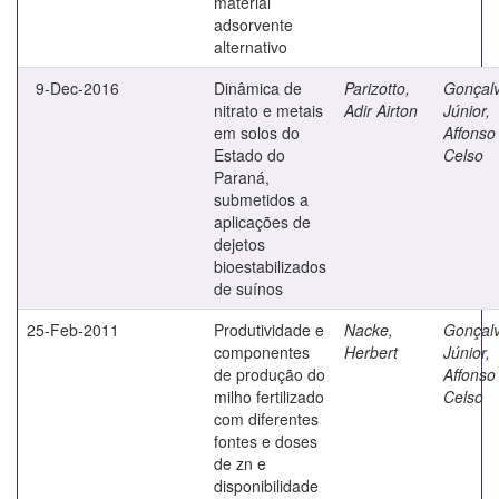
material
adsorvente
alternativo
9-Dec-2016
Dinâmica de
Parizotto,
Gonçal
nitrato e metais
Adir Airton
Júnior,
em solos do
Affonso
Estado do
Celso
Paraná,
submetidos a
aplicações de
dejetos
bioestabilizados
de suínos
25-Feb-2011
Produtividade e
Nacke,
Gonçal
componentes
Herbert
Júnior,
de produção do
Affonso
milho fertilizado
Celso
com diferentes
fontes e doses
de zn e
disponibilidade