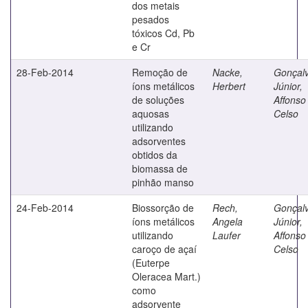
dos metais
pesados
tóxicos Cd, Pb
e Cr
28-Feb-2014
Remoção de
Nacke,
Gonçal
íons metálicos
Herbert
Júnior,
de soluções
Affonso
aquosas
Celso
utilizando
adsorventes
obtidos da
biomassa de
pinhão manso
24-Feb-2014
Biossorção de
Rech,
Gonçal
íons metálicos
Angela
Júnior,
utilizando
Laufer
Affonso
caroço de açaí
Celso
(Euterpe
Oleracea Mart.)
como
adsorvente