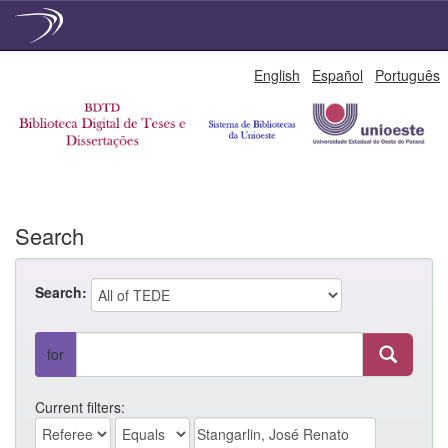
Skip
English
Español
Português
navigation
Search
Search:
for
Current filters: