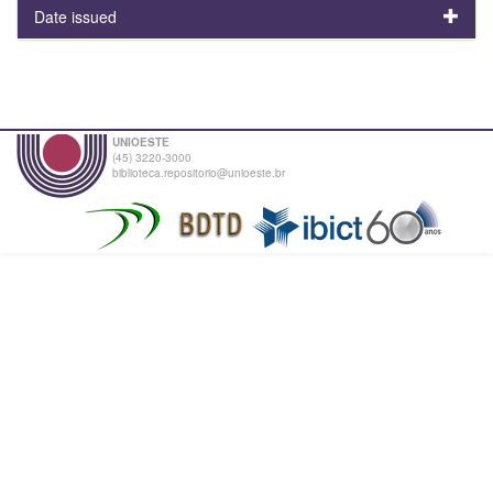
Date issued
UNIOESTE
(45) 3220-3000
biblioteca.repositorio@unioeste.br