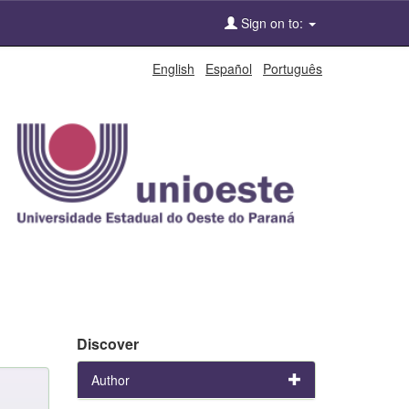
Sign on to:
English
Español
Português
Discover
Author