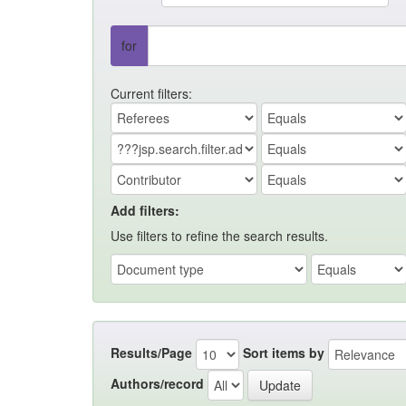
for
Current filters:
Add filters:
Use filters to refine the search results.
Results/Page
Sort items by
Authors/record