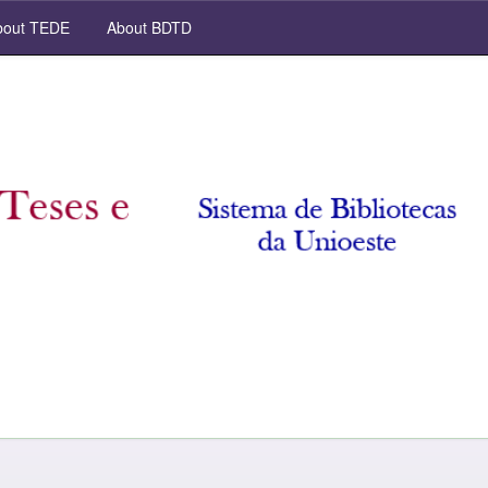
out TEDE
About BDTD