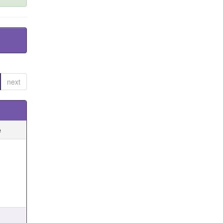
next
e
e
e