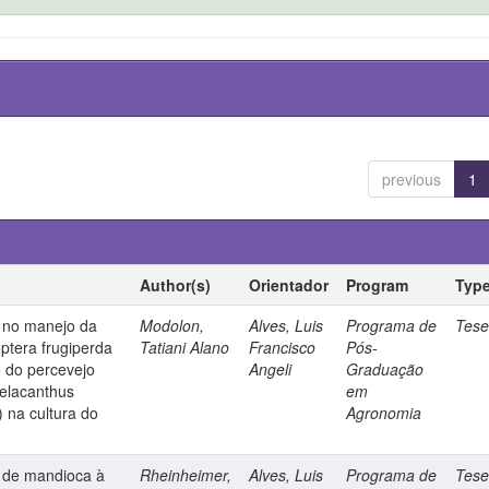
previous
1
Author(s)
Orientador
Program
Typ
 no manejo da
Modolon,
Alves, Luis
Programa de
Tes
ptera frugiperda
Tatiani Alano
Francisco
Pós-
e do percevejo
Angeli
Graduação
melacanthus
em
 na cultura do
Agronomia
s de mandioca à
Rheinheimer,
Alves, Luis
Programa de
Tes