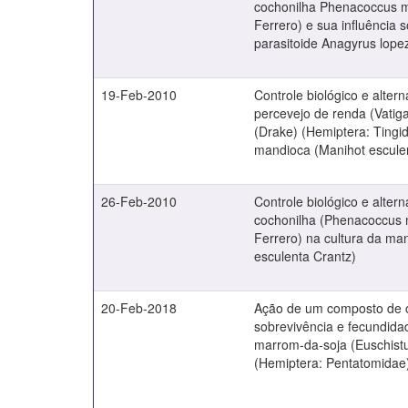
cochonilha Phenacoccus ma
Ferrero) e sua influência 
parasitoide Anagyrus lopez
19-Feb-2010
Controle biológico e altern
percevejo de renda (Vatig
(Drake) (Hemiptera: Tingid
mandioca (Manihot escule
26-Feb-2010
Controle biológico e altern
cochonilha (Phenacoccus m
Ferrero) na cultura da ma
esculenta Crantz)
20-Feb-2018
Ação de um composto de o
sobrevivência e fecundida
marrom-da-soja (Euschistu
(Hemiptera: Pentatomidae