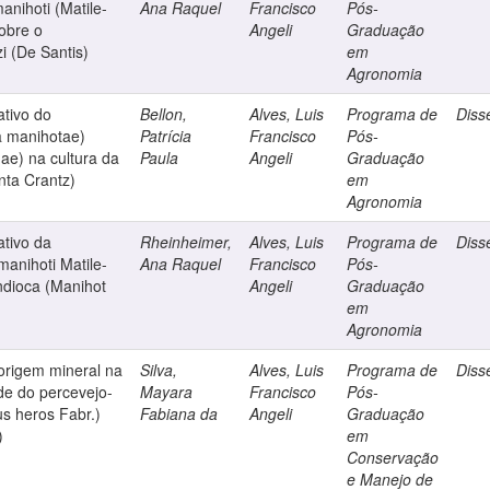
nihoti (Matile-
Ana Raquel
Francisco
Pós-
sobre o
Angeli
Graduação
i (De Santis)
em
Agronomia
ativo do
Bellon,
Alves, Luis
Programa de
Diss
a manihotae)
Patrícia
Francisco
Pós-
ae) na cultura da
Paula
Angeli
Graduação
nta Crantz)
em
Agronomia
ativo da
Rheinheimer,
Alves, Luis
Programa de
Diss
anihoti Matile-
Ana Raquel
Francisco
Pós-
ndioca (Manihot
Angeli
Graduação
em
Agronomia
rigem mineral na
Silva,
Alves, Luis
Programa de
Diss
de do percevejo-
Mayara
Francisco
Pós-
s heros Fabr.)
Fabiana da
Angeli
Graduação
)
em
Conservação
e Manejo de