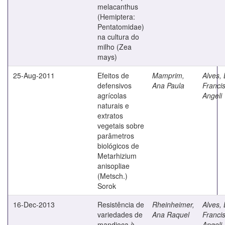
melacanthus
(Hemiptera:
Pentatomidae)
na cultura do
milho (Zea
mays)
25-Aug-2011
Efeitos de
Mamprim,
Alves, 
defensivos
Ana Paula
Franci
agrícolas
Angeli
naturais e
extratos
vegetais sobre
parâmetros
biológicos de
Metarhizium
anisopliae
(Metsch.)
Sorok
16-Dec-2013
Resistência de
Rheinheimer,
Alves, 
variedades de
Ana Raquel
Franci
mandioca à
Angeli