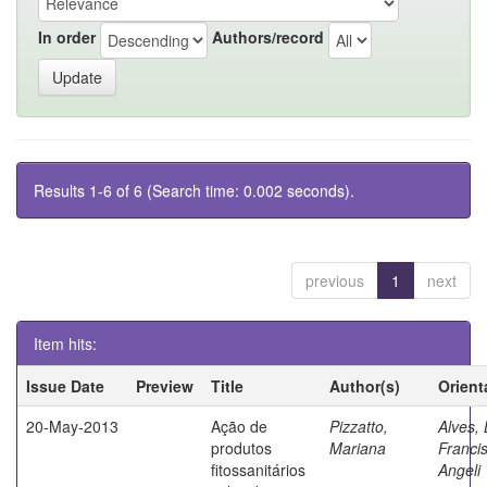
In order
Authors/record
Results 1-6 of 6 (Search time: 0.002 seconds).
previous
1
next
Item hits:
Issue Date
Preview
Title
Author(s)
Orient
20-May-2013
Ação de
Pizzatto,
Alves, 
produtos
Mariana
Franci
fitossanitários
Angeli