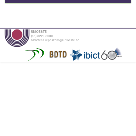
UNIOESTE
(45) 3220-3000
biblioteca.repositorio@unioeste.br