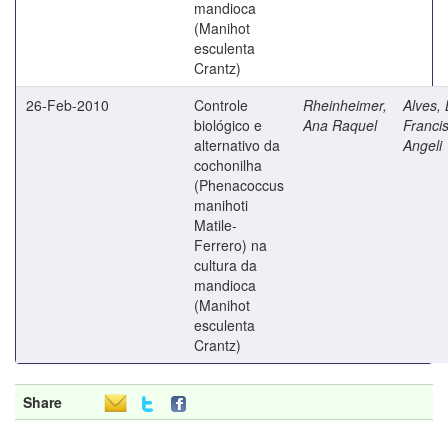
mandioca
(Manihot
esculenta
Crantz)
26-Feb-2010
Controle
Rheinheimer,
Alves, 
biológico e
Ana Raquel
Franci
alternativo da
Angeli
cochonilha
(Phenacoccus
manihoti
Matile-
Ferrero) na
cultura da
mandioca
(Manihot
esculenta
Crantz)
Share