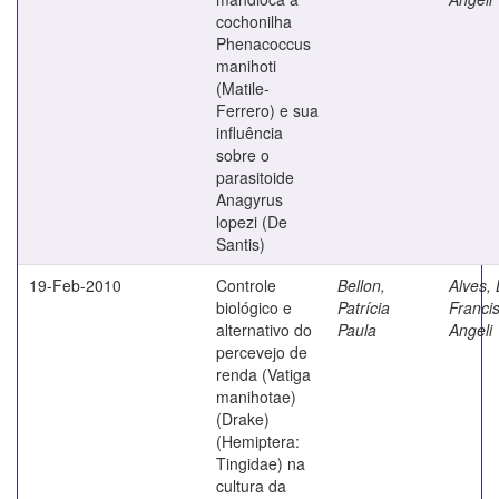
cochonilha
Phenacoccus
manihoti
(Matile-
Ferrero) e sua
influência
sobre o
parasitoide
Anagyrus
lopezi (De
Santis)
19-Feb-2010
Controle
Bellon,
Alves, 
biológico e
Patrícia
Franci
alternativo do
Paula
Angeli
percevejo de
renda (Vatiga
manihotae)
(Drake)
(Hemiptera:
Tingidae) na
cultura da