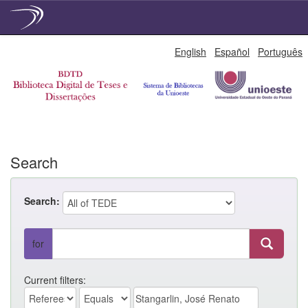
Skip
English
Español
Português
navigation
Search
Search:
for
Current filters: