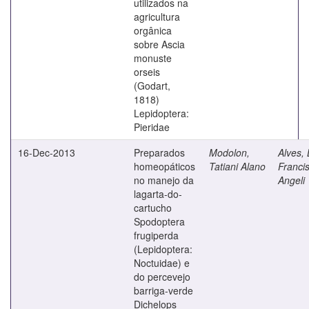
utilizados na
agricultura
orgânica
sobre Ascia
monuste
orseis
(Godart,
1818)
Lepidoptera:
Pieridae
16-Dec-2013
Preparados
Modolon,
Alves, 
homeopáticos
Tatiani Alano
Franci
no manejo da
Angeli
lagarta-do-
cartucho
Spodoptera
frugiperda
(Lepidoptera:
Noctuidae) e
do percevejo
barriga-verde
Dichelops