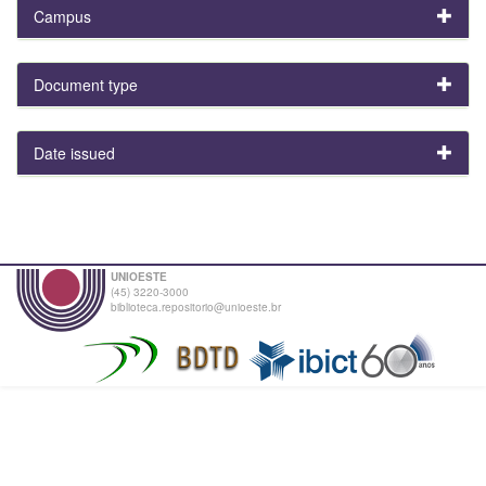
Campus
Document type
Date issued
UNIOESTE
(45) 3220-3000
biblioteca.repositorio@unioeste.br