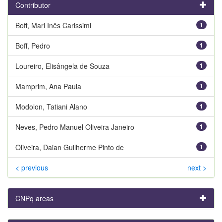
Contributor
Boff, Mari Inês Carissimi
1
Boff, Pedro
1
Loureiro, Elisângela de Souza
1
Mamprim, Ana Paula
1
Modolon, Tatiani Alano
1
Neves, Pedro Manuel Oliveira Janeiro
1
Oliveira, Daian Guilherme Pinto de
1
< previous
next >
CNPq areas