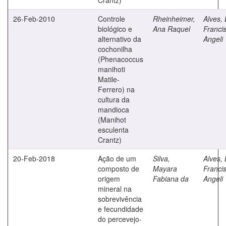
26-Feb-2010
Controle
Rheinheimer,
Alves, 
biológico e
Ana Raquel
Franci
alternativo da
Angeli
cochonilha
(Phenacoccus
manihoti
Matile-
Ferrero) na
cultura da
mandioca
(Manihot
esculenta
Crantz)
20-Feb-2018
Ação de um
Silva,
Alves, 
composto de
Mayara
Franci
origem
Fabiana da
Angeli
mineral na
sobrevivência
e fecundidade
do percevejo-