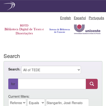
Skip
English
Español
Português
navigation
Search
Search:
for
Current filters: