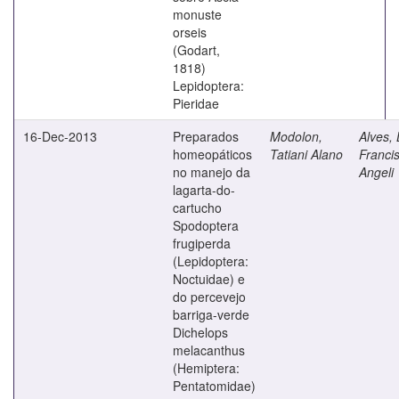
monuste
orseis
(Godart,
1818)
Lepidoptera:
Pieridae
16-Dec-2013
Preparados
Modolon,
Alves, 
homeopáticos
Tatiani Alano
Franci
no manejo da
Angeli
lagarta-do-
cartucho
Spodoptera
frugiperda
(Lepidoptera:
Noctuidae) e
do percevejo
barriga-verde
Dichelops
melacanthus
(Hemiptera:
Pentatomidae)