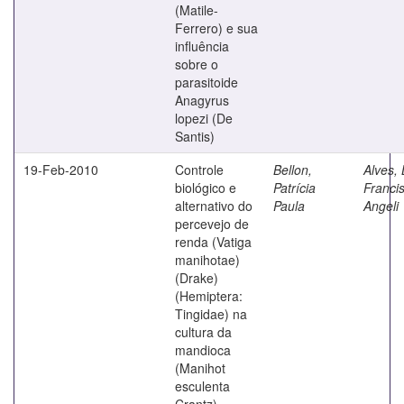
(Matile-
Ferrero) e sua
influência
sobre o
parasitoide
Anagyrus
lopezi (De
Santis)
19-Feb-2010
Controle
Bellon,
Alves, 
biológico e
Patrícia
Franci
alternativo do
Paula
Angeli
percevejo de
renda (Vatiga
manihotae)
(Drake)
(Hemiptera:
Tingidae) na
cultura da
mandioca
(Manihot
esculenta
Crantz)