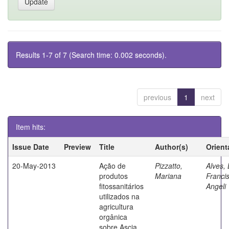
Results 1-7 of 7 (Search time: 0.002 seconds).
previous
1
next
Item hits:
Issue Date
Preview
Title
Author(s)
Orient
20-May-2013
Ação de
Pizzatto,
Alves, 
produtos
Mariana
Franci
fitossanitários
Angeli
utilizados na
agricultura
orgânica
sobre Ascia