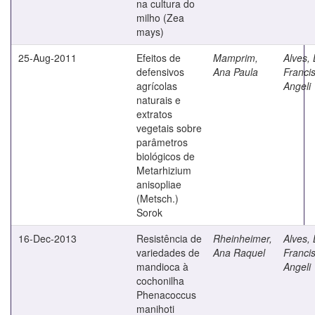
na cultura do
milho (Zea
mays)
25-Aug-2011
Efeitos de
Mamprim,
Alves, 
defensivos
Ana Paula
Franci
agrícolas
Angeli
naturais e
extratos
vegetais sobre
parâmetros
biológicos de
Metarhizium
anisopliae
(Metsch.)
Sorok
16-Dec-2013
Resistência de
Rheinheimer,
Alves, 
variedades de
Ana Raquel
Franci
mandioca à
Angeli
cochonilha
Phenacoccus
manihoti