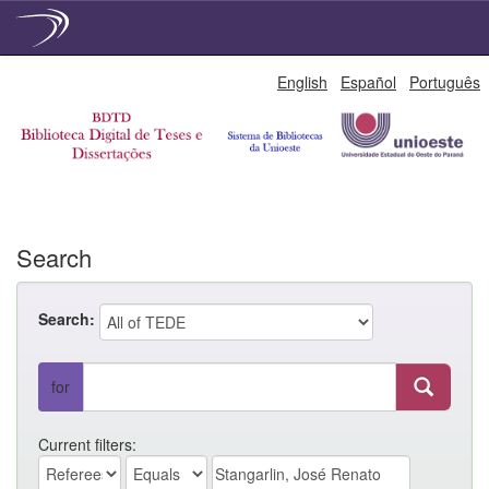
Skip
English
Español
Português
navigation
Search
Search:
for
Current filters: