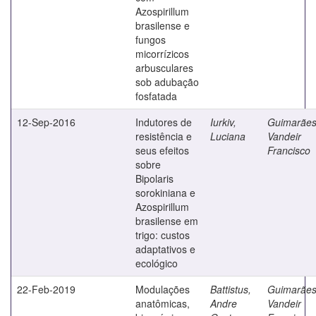
Azospirillum
brasilense e
fungos
micorrízicos
arbusculares
sob adubação
fosfatada
12-Sep-2016
Indutores de
Iurkiv,
Guimarães
resistência e
Luciana
Vandeir
seus efeitos
Francisco
sobre
Bipolaris
sorokiniana e
Azospirillum
brasilense em
trigo: custos
adaptativos e
ecológico
22-Feb-2019
Modulações
Battistus,
Guimarães
anatômicas,
Andre
Vandeir