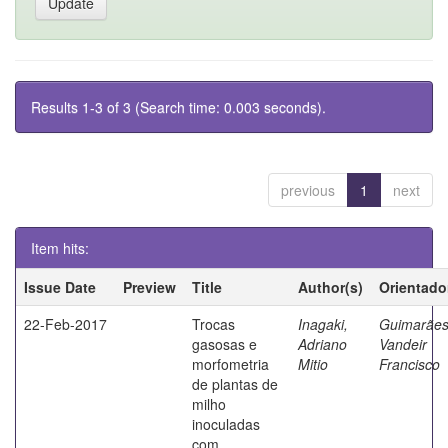
Results 1-3 of 3 (Search time: 0.003 seconds).
previous
1
next
Item hits:
Issue Date
Preview
Title
Author(s)
Orientado
22-Feb-2017
Trocas
Inagaki,
Guimarães
gasosas e
Adriano
Vandeir
morfometria
Mitio
Francisco
de plantas de
milho
inoculadas
com