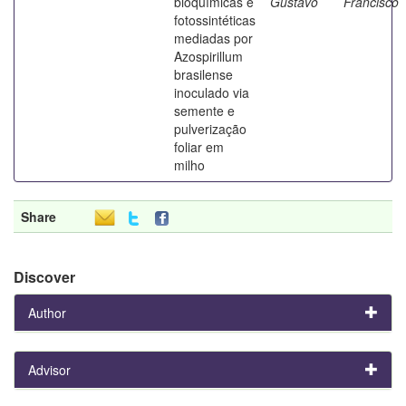
bioquímicas e
Gustavo
Francisco
fotossintéticas
mediadas por
Azospirillum
brasilense
inoculado via
semente e
pulverização
foliar em
milho
Share
Discover
Author
Advisor