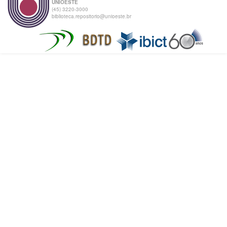
UNIOESTE
(45) 3220-3000
biblioteca.repositorio@unioeste.br