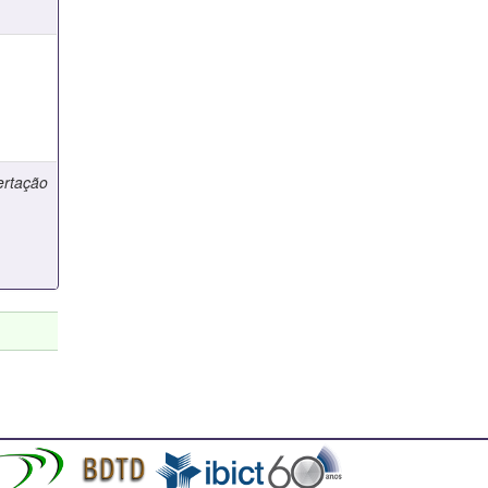
e
ertação