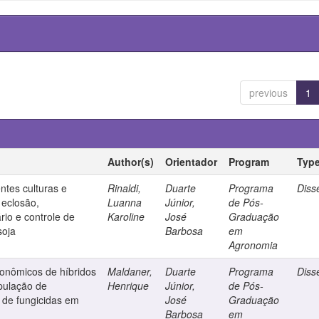
previous
1
Author(s)
Orientador
Program
Typ
ntes culturas e
Rinaldi,
Duarte
Programa
Diss
 eclosão,
Luanna
Júnior,
de Pós-
io e controle de
Karoline
José
Graduação
soja
Barbosa
em
Agronomia
ronômicos de híbridos
Maldaner,
Duarte
Programa
Diss
pulação de
Henrique
Júnior,
de Pós-
 de fungicidas em
José
Graduação
Barbosa
em