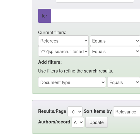
for
Current filters:
Add filters:
Use filters to refine the search results.
Results/Page
Sort items by
Authors/record