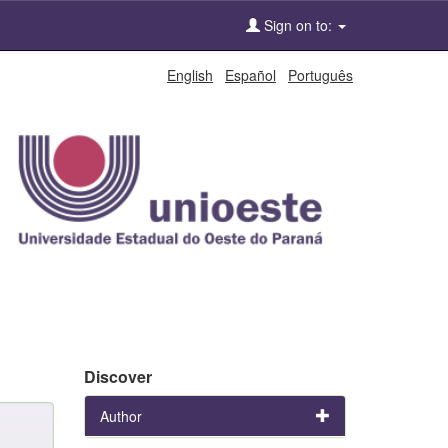
Sign on to:
English
Español
Português
Discover
Author