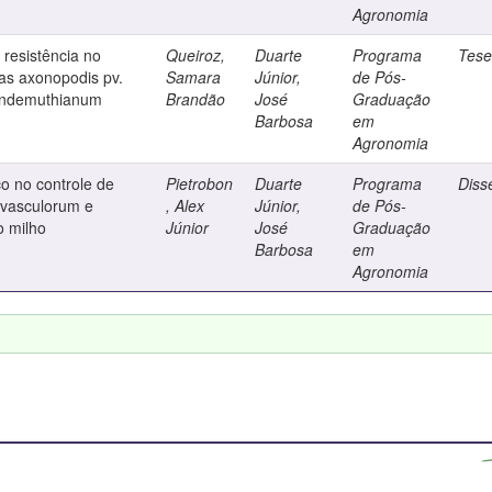
Agronomia
 resistência no
Queiroz,
Duarte
Programa
Tes
as axonopodis pv.
Samara
Júnior,
de Pós-
 lindemuthianum
Brandão
José
Graduação
Barbosa
em
Agronomia
o no controle de
Pietrobon
Duarte
Programa
Diss
 vasculorum e
, Alex
Júnior,
de Pós-
o milho
Júnior
José
Graduação
Barbosa
em
Agronomia