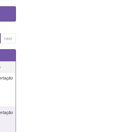
next
e
ertação
ertação