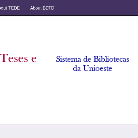
out TEDE
About BDTD