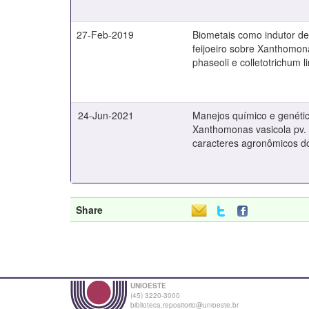
27-Feb-2019
Biometais como indutor de
feijoeiro sobre Xanthomon
phaseoli e colletotrichum
24-Jun-2021
Manejos químico e genétic
Xanthomonas vasicola pv.
caracteres agronômicos d
Share
UNIOESTE
(45) 3220-3000
biblioteca.repositorio@unioeste.br