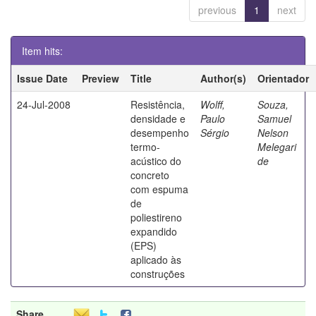
previous
1
next
Item hits:
Issue Date
Preview
Title
Author(s)
Orientador
24-Jul-2008
Resistência,
Wolff,
Souza,
densidade e
Paulo
Samuel
desempenho
Sérgio
Nelson
termo-
Melegari
acústico do
de
concreto
com espuma
de
poliestireno
expandido
(EPS)
aplicado às
construções
Share