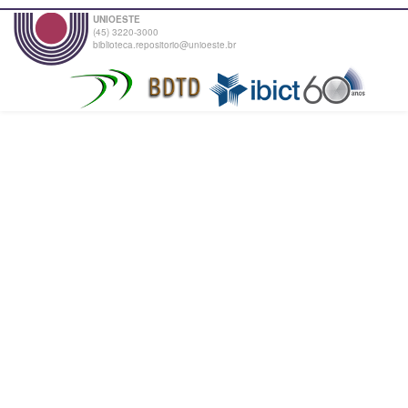
UNIOESTE
(45) 3220-3000
biblioteca.repositorio@unioeste.br