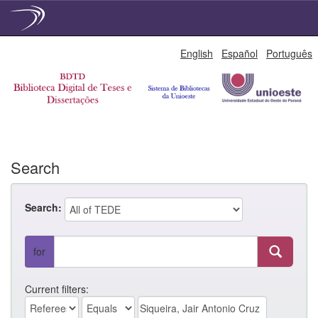
Skip
English
Español
Português
navigation
Search
Search:
for
Current filters: