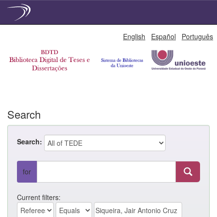
Skip
English
Español
Português
navigation
Search
Search:
for
Current filters: