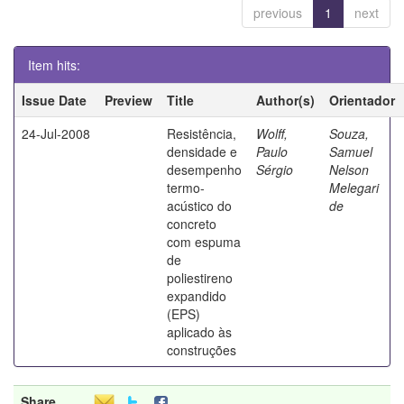
previous
1
next
Item hits:
Issue Date
Preview
Title
Author(s)
Orientador
24-Jul-2008
Resistência,
Wolff,
Souza,
densidade e
Paulo
Samuel
desempenho
Sérgio
Nelson
termo-
Melegari
acústico do
de
concreto
com espuma
de
poliestireno
expandido
(EPS)
aplicado às
construções
Share