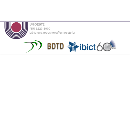
UNIOESTE
(45) 3220-3000
biblioteca.repositorio@unioeste.br