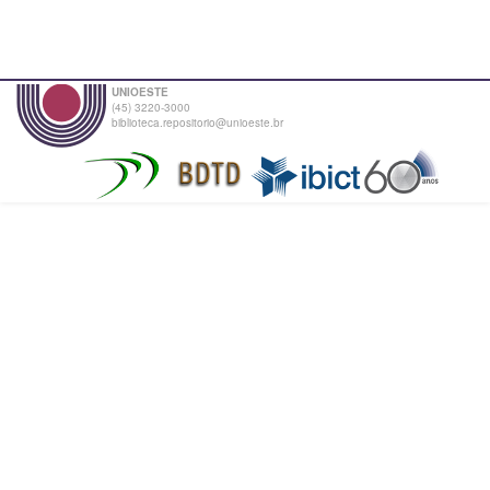
UNIOESTE
(45) 3220-3000
biblioteca.repositorio@unioeste.br