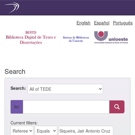
Skip
English
Español
Português
navigation
Search
Search:
for
Current filters: