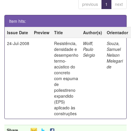
previous
1
next
Item hits:
Issue Date
Preview
Title
Author(s)
Orientador
24-Jul-2008
Resistência,
Wolff,
Souza,
densidade e
Paulo
Samuel
desempenho
Sérgio
Nelson
termo-
Melegari
acústico do
de
concreto
com espuma
de
poliestireno
expandido
(EPS)
aplicado às
construções
Share