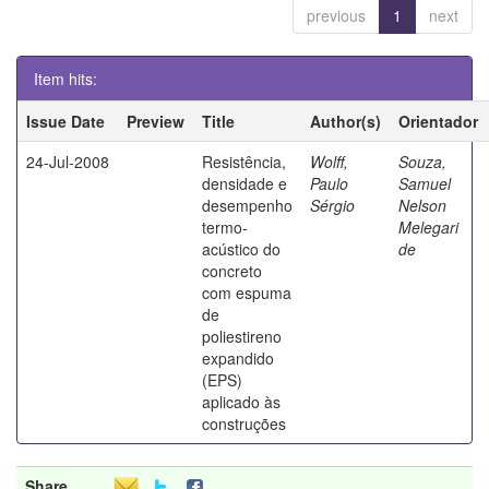
previous
1
next
Item hits:
Issue Date
Preview
Title
Author(s)
Orientador
24-Jul-2008
Resistência,
Wolff,
Souza,
densidade e
Paulo
Samuel
desempenho
Sérgio
Nelson
termo-
Melegari
acústico do
de
concreto
com espuma
de
poliestireno
expandido
(EPS)
aplicado às
construções
Share