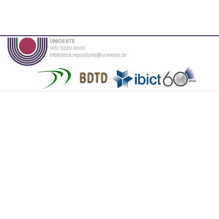
UNIOESTE
(45) 3220-3000
biblioteca.repositorio@unioeste.br