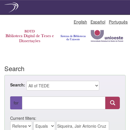
Skip
English
Español
Português
navigation
Search
Search:
for
Current filters: