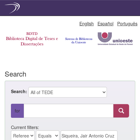
Skip
English
Español
Português
navigation
Search
Search:
for
Current filters: