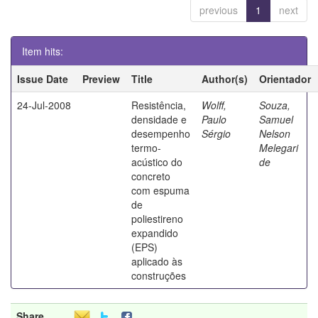
previous
1
next
Item hits:
Issue Date
Preview
Title
Author(s)
Orientador
24-Jul-2008
Resistência,
Wolff,
Souza,
densidade e
Paulo
Samuel
desempenho
Sérgio
Nelson
termo-
Melegari
acústico do
de
concreto
com espuma
de
poliestireno
expandido
(EPS)
aplicado às
construções
Share