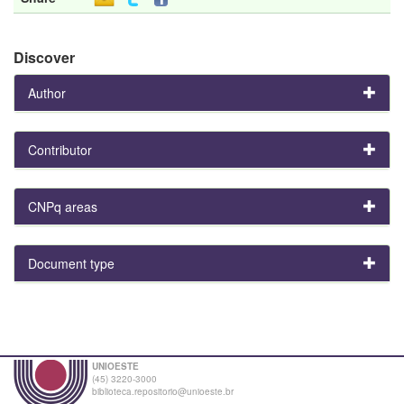
Discover
Author
Contributor
CNPq areas
Document type
UNIOESTE
(45) 3220-3000
biblioteca.repositorio@unioeste.br