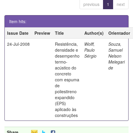
previous
1
next
Item hits:
Issue Date
Preview
Title
Author(s)
Orientador
24-Jul-2008
Resistência,
Wolff,
Souza,
densidade e
Paulo
Samuel
desempenho
Sérgio
Nelson
termo-
Melegari
acústico do
de
concreto
com espuma
de
poliestireno
expandido
(EPS)
aplicado às
construções
Share