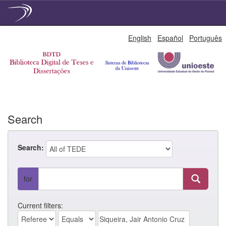
Skip
English
Español
Português
navigation
Search
Search:
for
Current filters: