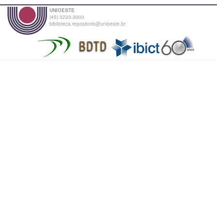
UNIOESTE
(45) 3220-3000
biblioteca.repositorio@unioeste.br