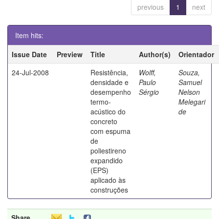
previous
1
next
Item hits:
Issue Date
Preview
Title
Author(s)
Orientador
24-Jul-2008
Resistência,
Wolff,
Souza,
densidade e
Paulo
Samuel
desempenho
Sérgio
Nelson
termo-
Melegari
acústico do
de
concreto
com espuma
de
poliestireno
expandido
(EPS)
aplicado às
construções
Share