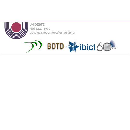
UNIOESTE
(45) 3220-3000
biblioteca.repositorio@unioeste.br