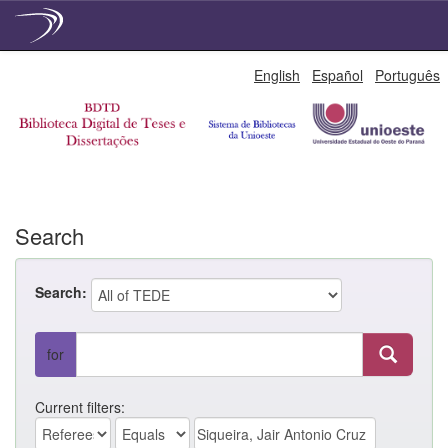
Skip
English
Español
Português
navigation
Search
Search:
for
Current filters: