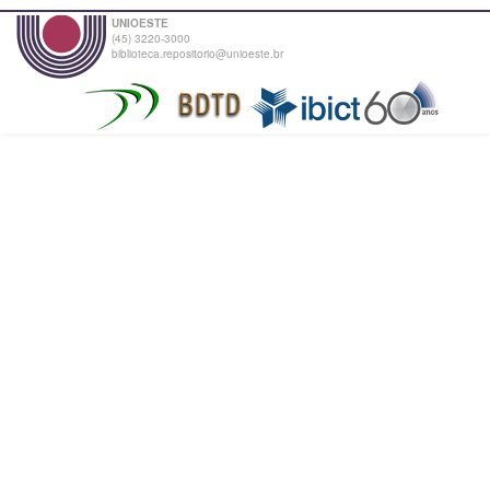
UNIOESTE
(45) 3220-3000
biblioteca.repositorio@unioeste.br