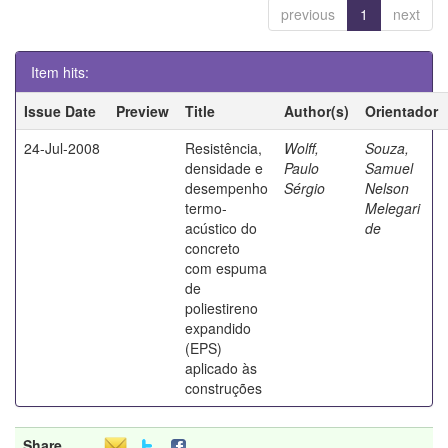
previous
1
next
Item hits:
Issue Date
Preview
Title
Author(s)
Orientador
24-Jul-2008
Resistência,
Wolff,
Souza,
densidade e
Paulo
Samuel
desempenho
Sérgio
Nelson
termo-
Melegari
acústico do
de
concreto
com espuma
de
poliestireno
expandido
(EPS)
aplicado às
construções
Share