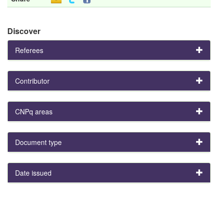
Discover
Referees
Contributor
CNPq areas
Document type
Date issued