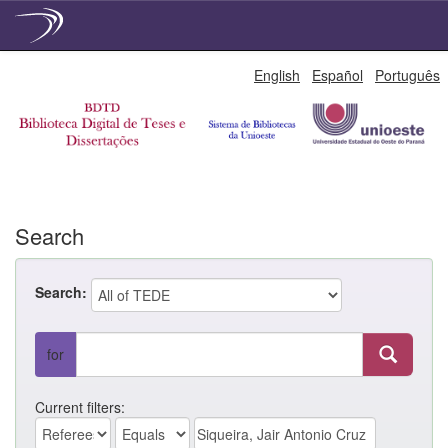
Skip
English
Español
Português
navigation
Search
Search:
for
Current filters: