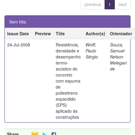
previous
1
next
Item hits:
Issue Date
Preview
Title
Author(s)
Orientador
24-Jul-2008
Resistência,
Wolff,
Souza,
densidade e
Paulo
Samuel
desempenho
Sérgio
Nelson
termo-
Melegari
acústico do
de
concreto
com espuma
de
poliestireno
expandido
(EPS)
aplicado às
construções
Share