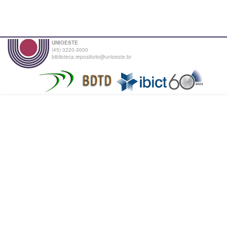
UNIOESTE
(45) 3220-3000
biblioteca.repositorio@unioeste.br