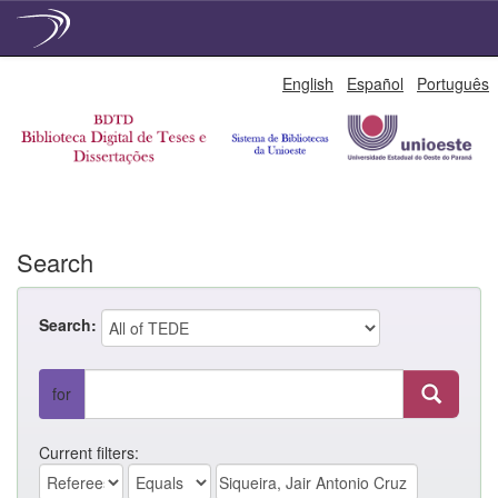
Skip
English
Español
Português
navigation
Search
Search:
for
Current filters: