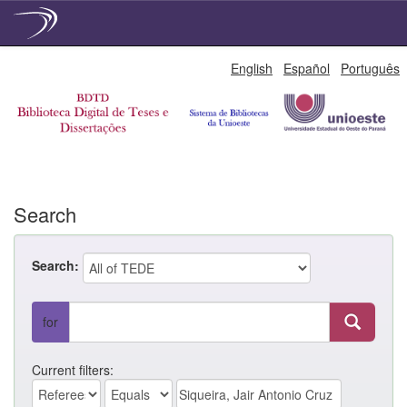
Skip
English
Español
Português
navigation
Search
Search:
for
Current filters: