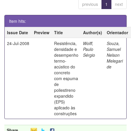
previous
1
next
Item hits:
Issue Date
Preview
Title
Author(s)
Orientador
24-Jul-2008
Resistência,
Wolff,
Souza,
densidade e
Paulo
Samuel
desempenho
Sérgio
Nelson
termo-
Melegari
acústico do
de
concreto
com espuma
de
poliestireno
expandido
(EPS)
aplicado às
construções
Share