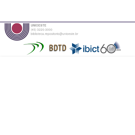
UNIOESTE
(45) 3220-3000
biblioteca.repositorio@unioeste.br