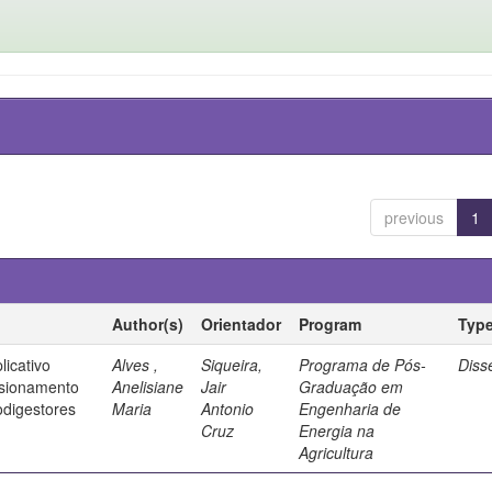
previous
1
Author(s)
Orientador
Program
Typ
icativo
Alves ,
Siqueira,
Programa de Pós-
Diss
nsionamento
Anelisiane
Jair
Graduação em
odigestores
Maria
Antonio
Engenharia de
Cruz
Energia na
Agricultura