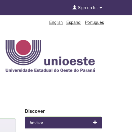
Sign on to:
English
Español
Português
Discover
Advisor