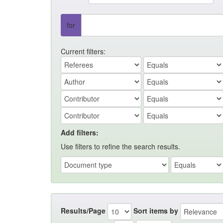
for
Current filters:
Add filters:
Use filters to refine the search results.
Results/Page
Sort items by