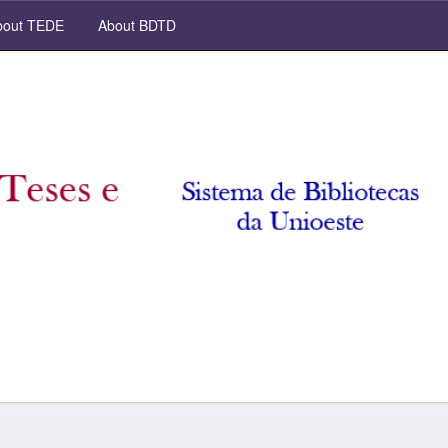
out TEDE
About BDTD