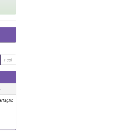
next
e
ertação