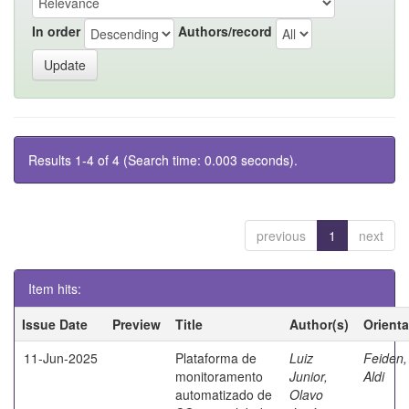
In order
Authors/record
Results 1-4 of 4 (Search time: 0.003 seconds).
previous
1
next
Item hits:
Issue Date
Preview
Title
Author(s)
Orient
11-Jun-2025
Plataforma de
Luiz
Feiden,
monitoramento
Junior,
Aldi
automatizado de
Olavo