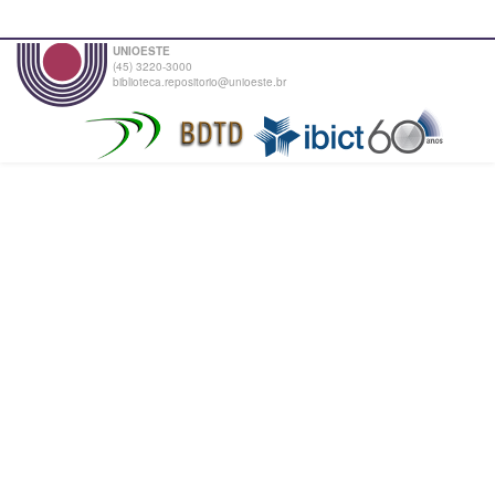
UNIOESTE
(45) 3220-3000
biblioteca.repositorio@unioeste.br