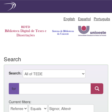
Skip
English
Español
Português
navigation
Search
Search:
for
Current filters: