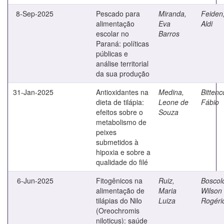
8-Sep-2025
Pescado para
Miranda,
Feiden
alimentação
Eva
Aldi
escolar no
Barros
Paraná: políticas
públicas e
análise territorial
da sua produção
31-Jan-2025
Antioxidantes na
Medina,
Bittenc
dieta de tilápia:
Leone de
Fábio
efeitos sobre o
Souza
metabolismo de
peixes
submetidos à
hipoxia e sobre a
qualidade do filé
6-Jun-2025
Fitogênicos na
Ruiz,
Boscol
alimentação de
Maria
Wilson
tilápias do Nilo
Luiza
Rogéri
(Oreochromis
niloticus): saúde