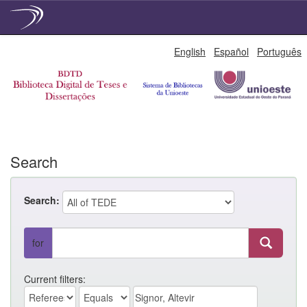
Skip
English
Español
Português
navigation
Search
Search:
for
Current filters: