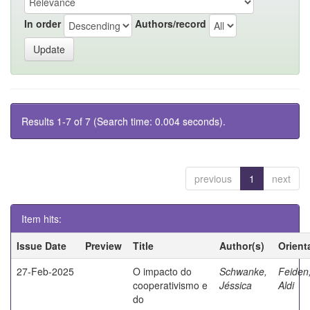
In order
Authors/record
Results 1-7 of 7 (Search time: 0.004 seconds).
previous
1
next
Item hits:
Issue Date
Preview
Title
Author(s)
Orient
27-Feb-2025
O impacto do
Schwanke,
Feiden
cooperativismo e
Jéssica
Aldi
do