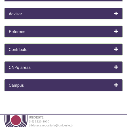
Advisor
Referees
Contributor
CNPq areas
Campus
UNIOESTE
(45) 3220-3000
biblioteca.repositorio@unioeste.br