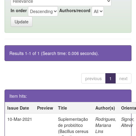
In order
Authors/record
Results 1-1 of 1 (Search time: 0.006 seconds).
previous
1
next
Item hits:
Issue Date
Preview
Title
Author(s)
Orient
10-Mar-2021
Suplementação
Rodrigues,
Signor,
de probiótico
Mariana
Altevir
(Bacillus cereus
Lins