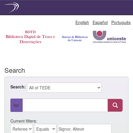
Skip
English
Español
Português
navigation
Search
Search:
for
Current filters: