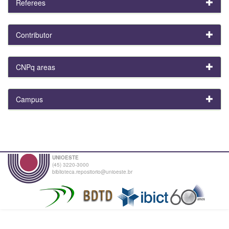
Referees
Contributor
CNPq areas
Campus
UNIOESTE
(45) 3220-3000
biblioteca.repositorio@unioeste.br