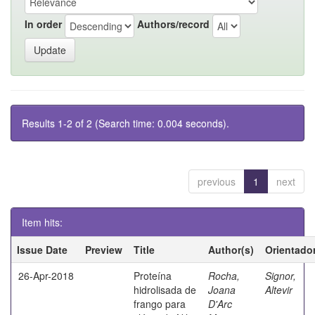
In order
Authors/record
Results 1-2 of 2 (Search time: 0.004 seconds).
previous
1
next
Item hits:
Issue Date
Preview
Title
Author(s)
Orientado
26-Apr-2018
Proteína
Rocha,
Signor,
hidrolisada de
Joana
Altevir
frango para
D'Arc