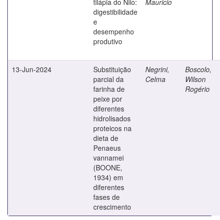
tilápia do Nilo:
Mauricio
digestibilidade
e
desempenho
produtivo
13-Jun-2024
Substituição
Negrini,
Boscolo,
parcial da
Celma
Wilson
farinha de
Rogério
peixe por
diferentes
hidrolisados
proteicos na
dieta de
Penaeus
vannamei
(BOONE,
1934) em
diferentes
fases de
crescimento