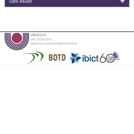
Date issued
UNIOESTE
(45) 3220-3000
biblioteca.repositorio@unioeste.br