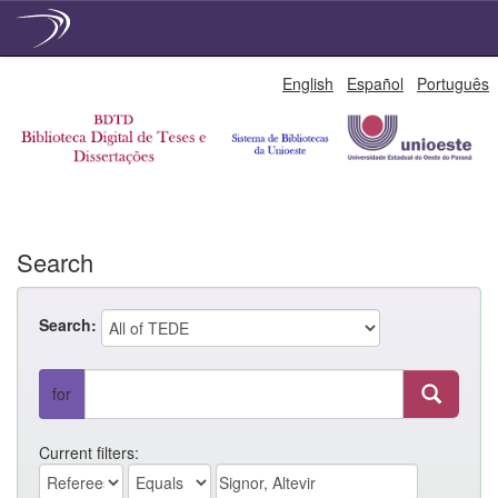
Skip
English
Español
Português
navigation
Search
Search:
for
Current filters: