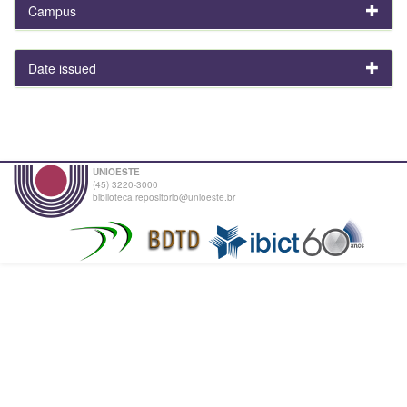
Campus
Date issued
UNIOESTE
(45) 3220-3000
biblioteca.repositorio@unioeste.br