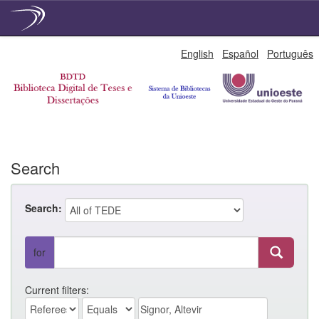
Skip
English
Español
Português
navigation
Search
Search:
for
Current filters: