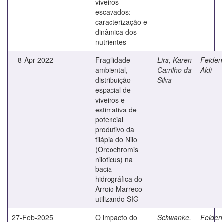
viveiros
escavados:
caracterização e
dinâmica dos
nutrientes
8-Apr-2022
Fragilidade
Lira, Karen
Feiden
ambiental,
Carrilho da
Aldi
distribuição
Silva
espacial de
viveiros e
estimativa de
potencial
produtivo da
tilápia do Nilo
(Oreochromis
niloticus) na
bacia
hidrográfica do
Arroio Marreco
utilizando SIG
27-Feb-2025
O impacto do
Schwanke,
Feiden