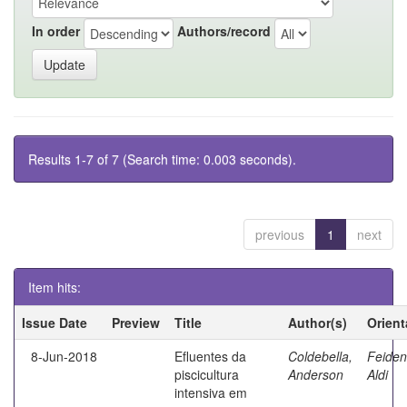
In order
Authors/record
Results 1-7 of 7 (Search time: 0.003 seconds).
previous
1
next
Item hits:
Issue Date
Preview
Title
Author(s)
Orient
8-Jun-2018
Efluentes da
Coldebella,
Feiden
piscicultura
Anderson
Aldi
intensiva em