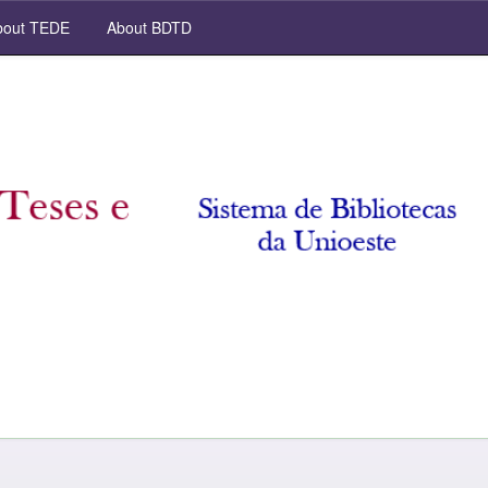
out TEDE
About BDTD