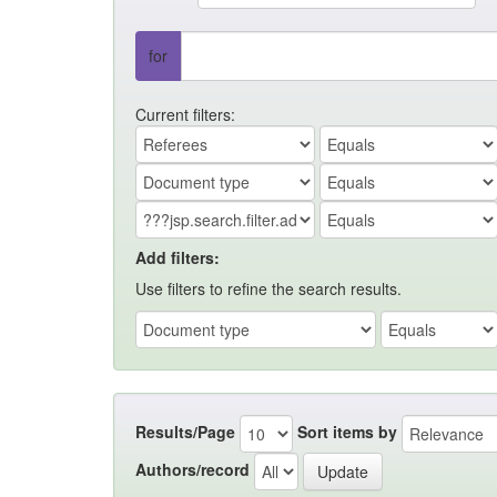
for
Current filters:
Add filters:
Use filters to refine the search results.
Results/Page
Sort items by
Authors/record