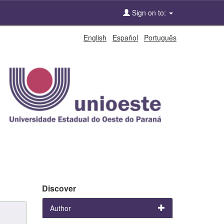
Sign on to:
English
Español
Português
Discover
Author