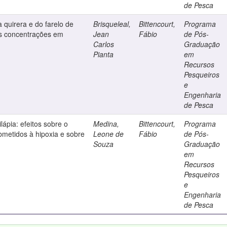
de Pesca
a quirera e do farelo de
Brisqueleal,
Bittencourt,
Programa
tas concentrações em
Jean
Fábio
de Pós-
Carlos
Graduação
Pianta
em
Recursos
Pesqueiros
e
Engenharia
de Pesca
ilápia: efeitos sobre o
Medina,
Bittencourt,
Programa
metidos à hipoxia e sobre
Leone de
Fábio
de Pós-
Souza
Graduação
em
Recursos
Pesqueiros
e
Engenharia
de Pesca