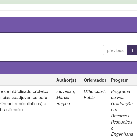
previous
1
Author(s)
Orientador
Program
de de hidrolisado proteico
Piovesan,
Bittencourt,
Programa
ncias coadjuvantes para
Márcia
Fábio
de Pós-
 (Oreochromisniloticus) e
Regina
Graduação
rasiliensis)
em
Recursos
Pesqueiros
e
Engenharia