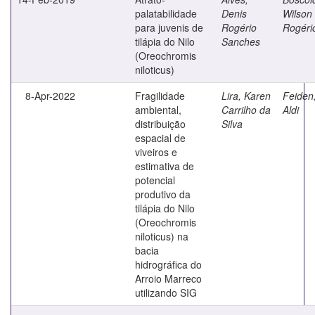
palatabilidade
Denis
Wilson
para juvenis de
Rogério
Rogéri
tilápia do Nilo
Sanches
(Oreochromis
niloticus)
8-Apr-2022
Fragilidade
Lira, Karen
Feiden
ambiental,
Carrilho da
Aldi
distribuição
Silva
espacial de
viveiros e
estimativa de
potencial
produtivo da
tilápia do Nilo
(Oreochromis
niloticus) na
bacia
hidrográfica do
Arroio Marreco
utilizando SIG