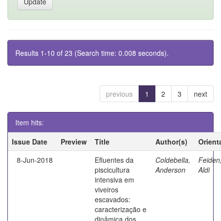
Results 1-10 of 23 (Search time: 0.008 seconds).
previous
1
2
3
next
Item hits:
Issue Date
Preview
Title
Author(s)
Orient
8-Jun-2018
Efluentes da
Coldebella,
Feiden
piscicultura
Anderson
Aldi
intensiva em
viveiros
escavados:
caracterização e
dinâmica dos