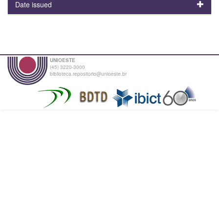
Date issued
UNIOESTE
(45) 3220-3000
biblioteca.repositorio@unioeste.br