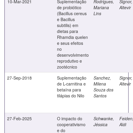
10-Mar-2021
Suplementação
Rodrigues,
Signor,
de probiótico
Mariana
Altevir
(Bacillus cereus
Lins
e Bacillus
subtilis) em
dietas para
Rhamdia quelen
e seus efeitos
no
desenvolvimento
reprodutivo e
zootécnico
27-Sep-2018
Suplementação
Sanchez,
Signor,
de L-carnitina e
Milena
Altevir
betaína para
Souza dos
tilápias do Nilo
Santos
27-Feb-2025
O impacto do
Schwanke,
Feiden
cooperativismo
Jéssica
Aldi
e do