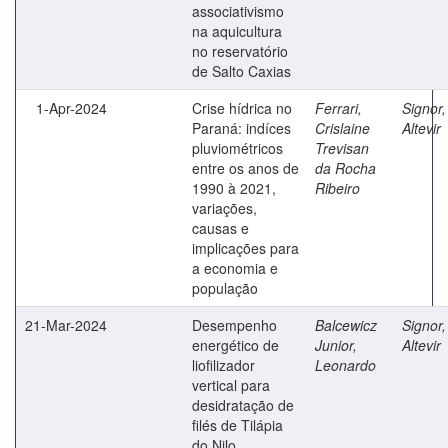
associativismo
na aquicultura
no reservatório
de Salto Caxias
1-Apr-2024
Crise hídrica no
Ferrari,
Signor,
Paraná: indíces
Crislaine
Altevir
pluviométricos
Trevisan
entre os anos de
da Rocha
1990 à 2021,
Ribeiro
variações,
causas e
implicações para
a economia e
população
21-Mar-2024
Desempenho
Balcewicz
Signor,
energético de
Junior,
Altevir
liofilizador
Leonardo
vertical para
desidratação de
filés de Tilápia
do Nilo