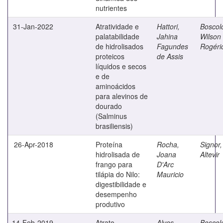
nutrientes
31-Jan-2022
Atratividade e
Hattori,
Boscol
palatabilidade
Jahina
Wilson
de hidrolisados
Fagundes
Rogéri
proteicos
de Assis
líquidos e secos
e de
aminoácidos
para alevinos de
dourado
(Salminus
brasiliensis)
26-Apr-2018
Proteína
Rocha,
Signor,
hidrolisada de
Joana
Altevir
frango para
D'Arc
tilápia do Nilo:
Mauricio
digestibilidade e
desempenho
produtivo
14-Feb-2019
Atrato-
Alves,
Boscol