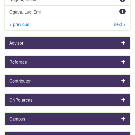
Ogava, Luci Emi
1
< previous
next >
Advisor
Referees
Contributor
CNPq areas
Campus