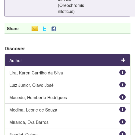
(Oreochromis
niloticus)
Share
Discover
Author
Lira, Karen Carrilho da Silva
1
Luiz Junior, Olavo José
1
Macedo, Humberto Rodrigues
1
Medina, Leone de Souza
1
Miranda, Eva Barros
1
Negrini, Celma
1