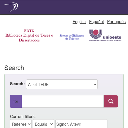
Skip
English
Español
Português
navigation
Search
Search:
for
Current filters: