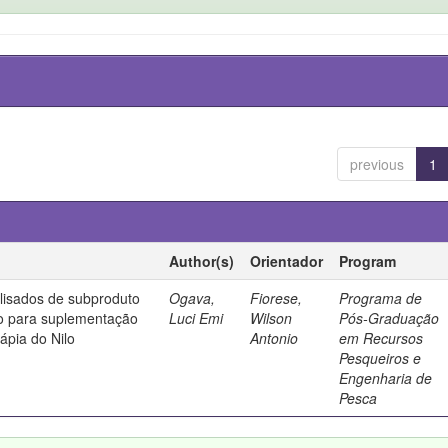
previous
1
Author(s)
Orientador
Program
lisados de subproduto
Ogava,
Fiorese,
Programa de
o para suplementação
Luci Emi
Wilson
Pós-Graduação
lápia do Nilo
Antonio
em Recursos
Pesqueiros e
Engenharia de
Pesca