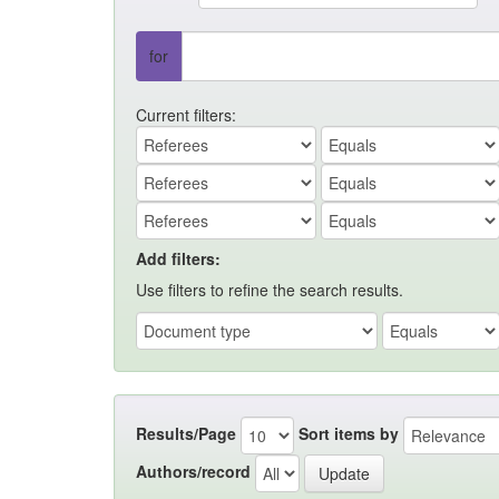
for
Current filters:
Add filters:
Use filters to refine the search results.
Results/Page
Sort items by
Authors/record