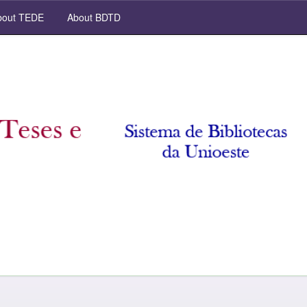
out TEDE
About BDTD