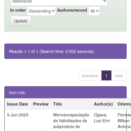
In order
Authors/record
Results 1-1 of 1 (Search time: 0.002 seconds).
previous
1
next
Item hits:
Issue Date
Preview
Title
Author(s)
Orient
5-Jun-2023
Microencapsulação
Ogava,
Fiorese
de hidrolisados de
Luci Emi
Wilson
subproduto do
Antoni