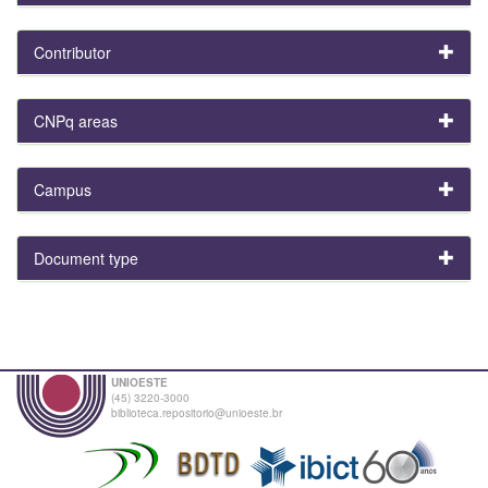
Contributor
CNPq areas
Campus
Document type
UNIOESTE
(45) 3220-3000
biblioteca.repositorio@unioeste.br