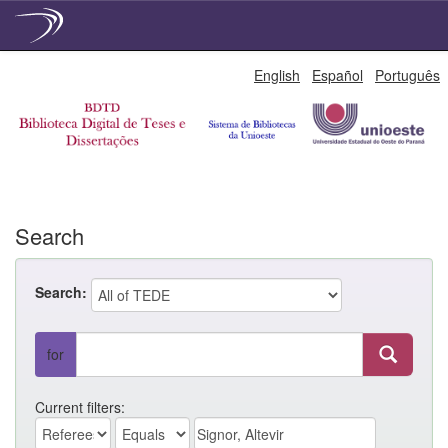
Skip
English
Español
Português
navigation
Search
Search:
for
Current filters: