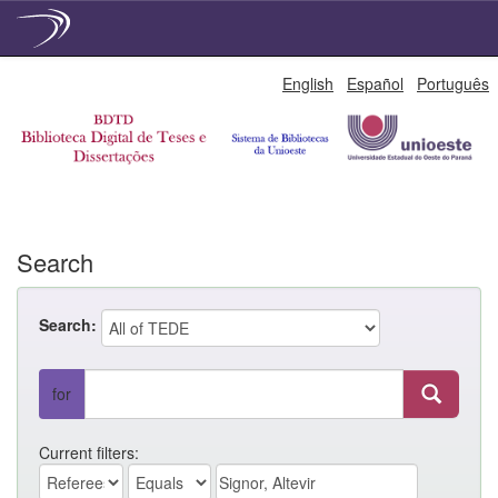
Skip
English
Español
Português
navigation
Search
Search:
for
Current filters: