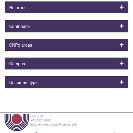
Referees
Contributor
CNPq areas
Campus
Document type
UNIOESTE
(45) 3220-3000
biblioteca.repositorio@unioeste.br