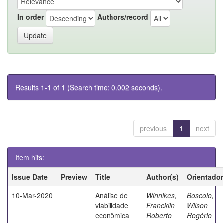
In order
Authors/record
Results 1-1 of 1 (Search time: 0.002 seconds).
previous
1
next
Item hits:
Issue Date
Preview
Title
Author(s)
Orientador
10-Mar-2020
Análise de
Winnikes,
Boscolo,
viabilidade
Francklin
Wilson
econômica
Roberto
Rogério