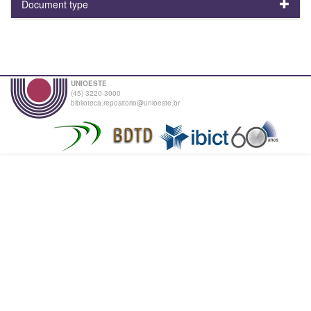
Document type
UNIOESTE
(45) 3220-3000
biblioteca.repositorio@unioeste.br