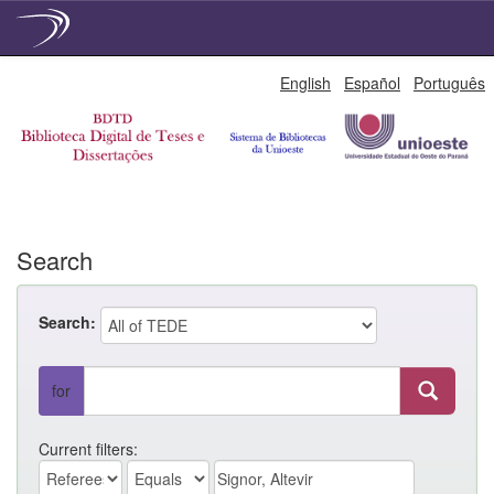
Skip
English
Español
Português
navigation
Search
Search:
for
Current filters: