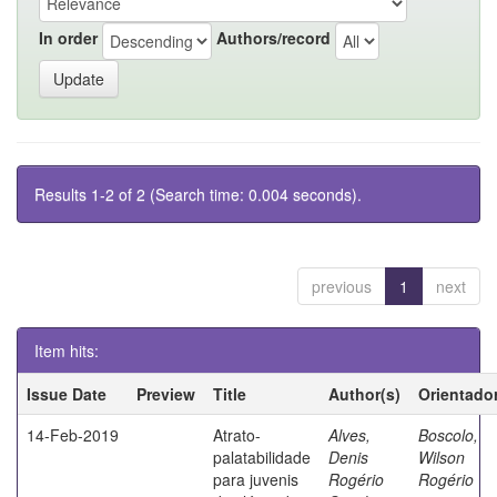
In order
Authors/record
Results 1-2 of 2 (Search time: 0.004 seconds).
previous
1
next
Item hits:
Issue Date
Preview
Title
Author(s)
Orientado
14-Feb-2019
Atrato-
Alves,
Boscolo,
palatabilidade
Denis
Wilson
para juvenis
Rogério
Rogério