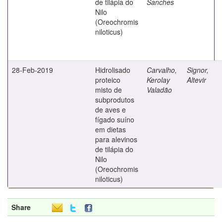
de tilápia do
Sanches
Nilo
(Oreochromis
niloticus)
28-Feb-2019
Hidrolisado
Carvalho,
Signor,
proteico
Kerolay
Altevir
misto de
Valadão
subprodutos
de aves e
fígado suíno
em dietas
para alevinos
de tilápia do
Nilo
(Oreochromis
niloticus)
Share