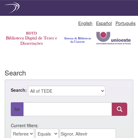
Skip
English
Español
Português
navigation
Search
Search:
for
Current filters: