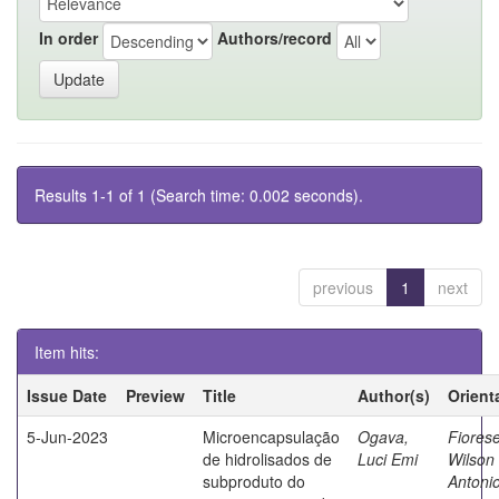
In order
Authors/record
Results 1-1 of 1 (Search time: 0.002 seconds).
previous
1
next
Item hits:
Issue Date
Preview
Title
Author(s)
Orient
5-Jun-2023
Microencapsulação
Ogava,
Fiorese
de hidrolisados de
Luci Emi
Wilson
subproduto do
Antoni