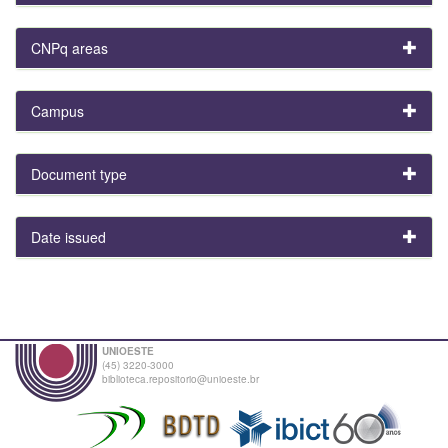
CNPq areas
Campus
Document type
Date issued
UNIOESTE
(45) 3220-3000
biblioteca.repositorio@unioeste.br