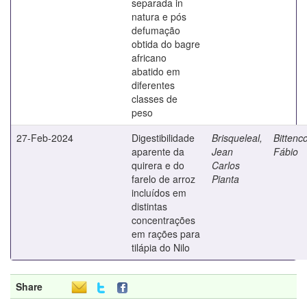
separada in
natura e pós
defumação
obtida do bagre
africano
abatido em
diferentes
classes de
peso
27-Feb-2024
Digestibilidade
Brisqueleal,
Bittenco
aparente da
Jean
Fábio
quirera e do
Carlos
farelo de arroz
Pianta
incluídos em
distintas
concentrações
em rações para
tilápia do Nilo
Share