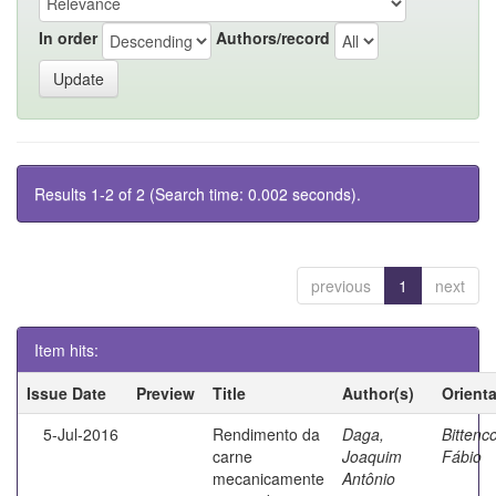
In order
Authors/record
Results 1-2 of 2 (Search time: 0.002 seconds).
previous
1
next
Item hits:
Issue Date
Preview
Title
Author(s)
Orient
5-Jul-2016
Rendimento da
Daga,
Bittenco
carne
Joaquim
Fábio
mecanicamente
Antônio