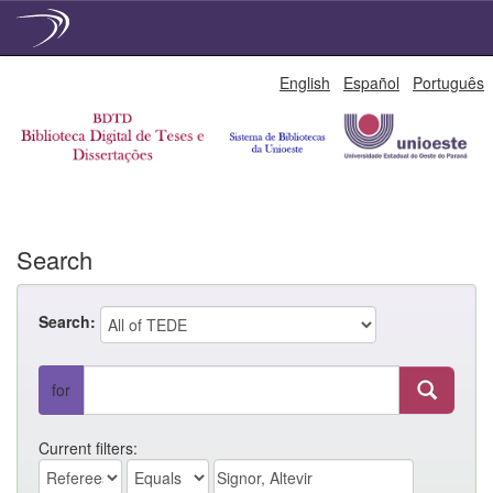
Skip
English
Español
Português
navigation
Search
Search:
for
Current filters: