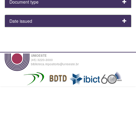
Document type
Date issued
UNIOESTE
(45) 3220-3000
biblioteca.repositorio@unioeste.br