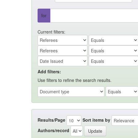
for
Current filters:
Add filters:
Use filters to refine the search results.
Results/Page
Sort items by
Authors/record