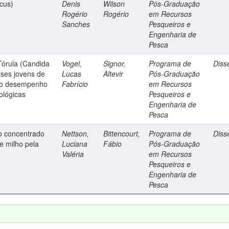
icus)
Denis
Wilson
Pós-Graduação
Rogério
Rogério
em Recursos
Sanches
Pesqueiros e
Engenharia de
Pesca
Tórula (Candida
Vogel,
Signor,
Programa de
Diss
fases jovens de
Lucas
Altevir
Pós-Graduação
s ao desempenho
Fabrício
em Recursos
tológicas
Pesqueiros e
Engenharia de
Pesca
do concentrado
Nettson,
Bittencourt,
Programa de
Diss
de milho pela
Luciana
Fábio
Pós-Graduação
Valéria
em Recursos
Pesqueiros e
Engenharia de
Pesca