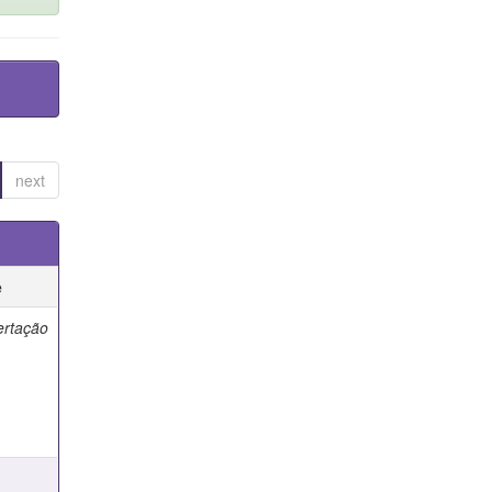
next
e
ertação
e