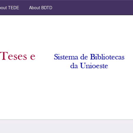
out TEDE
About BDTD