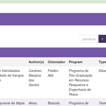
previous
1
Author(s)
Orientador
Program
Typ
e hidrolisados
Cardoso,
Feiden,
Programa de
Diss
abate de frangos
Marjana
Aldi
Pós-Graduação
o
dos
em Recursos
Santos
Pesqueiros e
Engenharia de
Pesca
juvenis de tilápia
Alves,
Boscolo,
Programa de
Tes