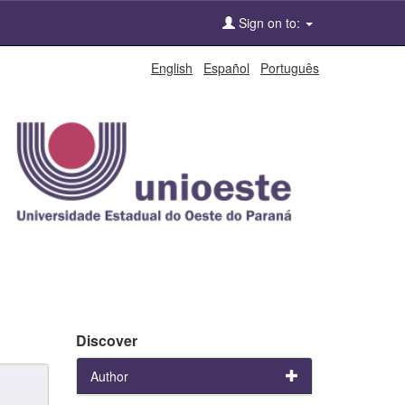
Sign on to:
English
Español
Português
Discover
Author