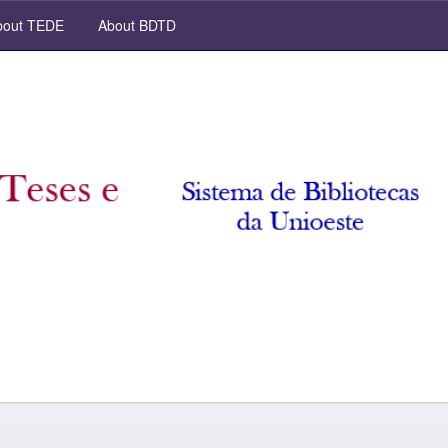
out TEDE
About BDTD