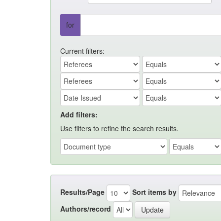
for
Current filters:
Add filters:
Use filters to refine the search results.
Results/Page
Sort items by
Authors/record