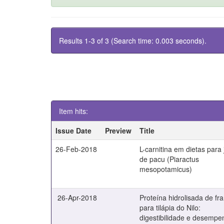
Results 1-3 of 3 (Search time: 0.003 seconds).
Item hits:
Issue Date
Preview
Title
26-Feb-2018
L-carnitina em dietas para 
de pacu (Piaractus
mesopotamicus)
26-Apr-2018
Proteína hidrolisada de fr
para tilápia do Nilo:
digestibilidade e desempe