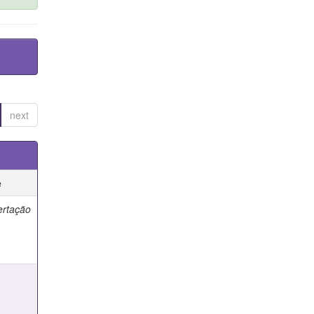
next
e
ertação
e