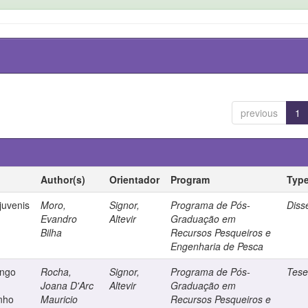
previous
1
Author(s)
Orientador
Program
Typ
juvenis
Moro,
Signor,
Programa de Pós-
Diss
Evandro
Altevir
Graduação em
Bilha
Recursos Pesqueiros e
Engenharia de Pesca
ango
Rocha,
Signor,
Programa de Pós-
Tes
Joana D'Arc
Altevir
Graduação em
nho
Mauricio
Recursos Pesqueiros e