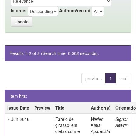
In order
Authors/record
Results 1-2 of 2 (Search time: 0.002 seconds).
previous
1
next
Item hits:
Issue Date
Preview
Title
Author(s)
Orientado
7-Jun-2016
Farelo de
Weiler,
Signor,
girassol em
Katia
Altevir
dietas com e
Aparecida