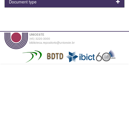
Document type
UNIOESTE
(45) 3220-3000
biblioteca.repositorio@unioeste.br