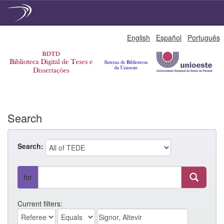
Skip
English
Español
Português
navigation
Search
Search:
for
Current filters: