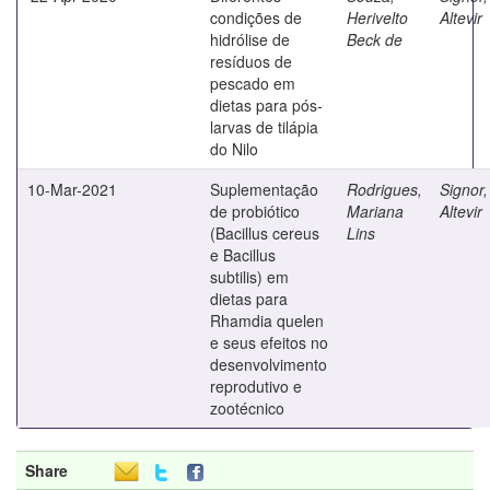
condições de
Herivelto
Altevir
hidrólise de
Beck de
resíduos de
pescado em
dietas para pós-
larvas de tilápia
do Nilo
10-Mar-2021
Suplementação
Rodrigues,
Signor,
de probiótico
Mariana
Altevir
(Bacillus cereus
Lins
e Bacillus
subtilis) em
dietas para
Rhamdia quelen
e seus efeitos no
desenvolvimento
reprodutivo e
zootécnico
Share