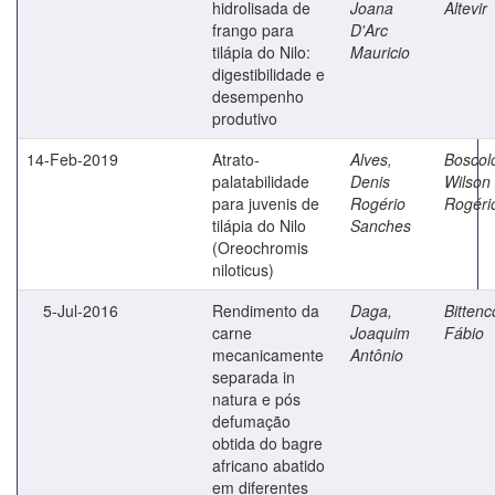
hidrolisada de
Joana
Altevir
frango para
D'Arc
tilápia do Nilo:
Mauricio
digestibilidade e
desempenho
produtivo
14-Feb-2019
Atrato-
Alves,
Boscol
palatabilidade
Denis
Wilson
para juvenis de
Rogério
Rogéri
tilápia do Nilo
Sanches
(Oreochromis
niloticus)
5-Jul-2016
Rendimento da
Daga,
Bittenc
carne
Joaquim
Fábio
mecanicamente
Antônio
separada in
natura e pós
defumação
obtida do bagre
africano abatido
em diferentes