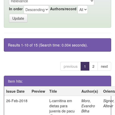
In order
Authors/record
Results 1-10 of 15 (Search time: 0.004 seconds).
previous
1
2
next
Item hits:
Issue Date
Preview
Title
Author(s)
Orient
26-Feb-2018
L-carnitina em
Moro,
Signor,
dietas para
Evandro
Altevir
juvenis de pacu
Bilha