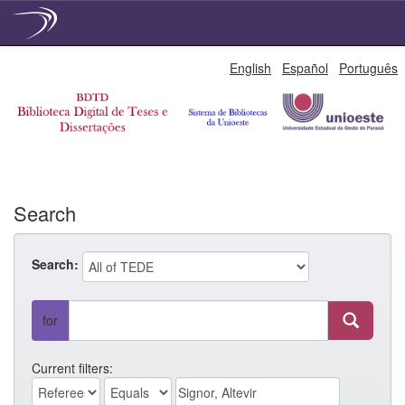
Skip
English
Español
Português
navigation
Search
Search:
for
Current filters: