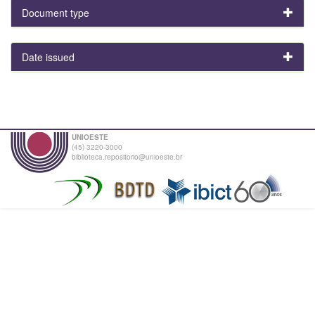
Document type
Date issued
UNIOESTE
(45) 3220-3000
biblioteca.repositorio@unioeste.br