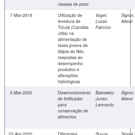
classes de peso
7-Mar-2019
Utilização de
Vogel,
Signor,
levedura de
Lucas
Altevir
Tórula (Candida
Fabrício
utilis) na
alimentação de
fases jovens de
tilápia do Nilo:
respostas ao
desempenho
produtivo e
alterações
histológicas
5-Mar-2020
Desenvolvimento
Balcewicz
Signor,
de liofilizador
Junior,
Altevir
para
Leonardo
conservação de
alimentos
22-Apr-2020
Diferentes
Souza,
Signor,