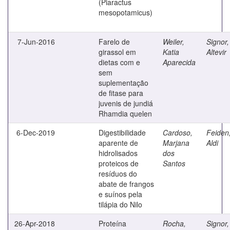
(Piaractus
mesopotamicus)
7-Jun-2016
Farelo de
Weiler,
Signor,
girassol em
Katia
Altevir
dietas com e
Aparecida
sem
suplementação
de fitase para
juvenis de jundiá
Rhamdia quelen
6-Dec-2019
Digestibilidade
Cardoso,
Feiden
aparente de
Marjana
Aldi
hidrolisados
dos
proteicos de
Santos
resíduos do
abate de frangos
e suínos pela
tilápia do Nilo
26-Apr-2018
Proteína
Rocha,
Signor,