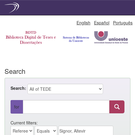
Skip
English
Español
Português
navigation
Search
Search:
for
Current filters: