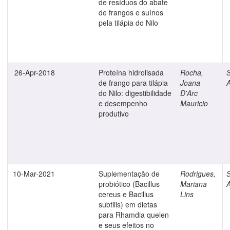
de resíduos do abate
de frangos e suínos
pela tilápia do Nilo
26-Apr-2018
Proteína hidrolisada
Rocha,
S
de frango para tilápia
Joana
A
do Nilo: digestibilidade
D'Arc
e desempenho
Mauricio
produtivo
10-Mar-2021
Suplementação de
Rodrigues,
S
probiótico (Bacillus
Mariana
A
cereus e Bacillus
Lins
subtilis) em dietas
para Rhamdia quelen
e seus efeitos no