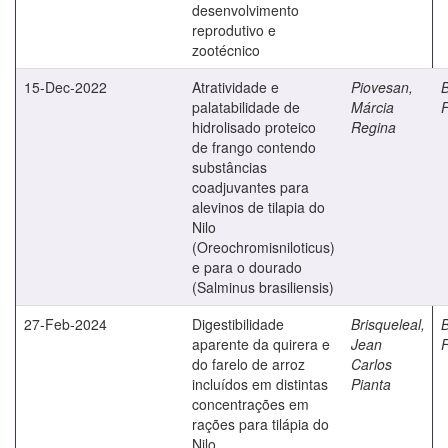
desenvolvimento
reprodutivo e
zootécnico
15-Dec-2022
Atratividade e
Piovesan,
B
palatabilidade de
Márcia
hidrolisado proteico
Regina
de frango contendo
substâncias
coadjuvantes para
alevinos de tilapia do
Nilo
(Oreochromisniloticus)
e para o dourado
(Salminus brasiliensis)
27-Feb-2024
Digestibilidade
Brisqueleal,
B
aparente da quirera e
Jean
do farelo de arroz
Carlos
incluídos em distintas
Pianta
concentrações em
rações para tilápia do
Nilo