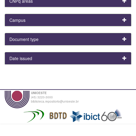
CNPq areas
Campus
Document type
Date issued
UNIOESTE
(45) 3220-3000
biblioteca.repositorio@unioeste.br