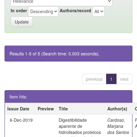
In order
Authors/record
Results 1-5 of 5 (Search time: 0.003 seconds).
previous
1
next
Item hits:
Issue Date
Preview
Title
Author(s)
6-Dec-2019
Digestibilidade
Cardoso,
F
aparente de
Marjana
A
hidrolisados proteicos
dos Santos