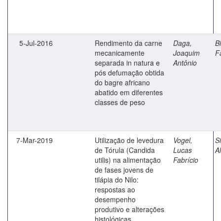
5-Jul-2016
Rendimento da carne
Daga,
Bi
mecanicamente
Joaquim
F
separada in natura e
Antônio
pós defumação obtida
do bagre africano
abatido em diferentes
classes de peso
7-Mar-2019
Utilização de levedura
Vogel,
S
de Tórula (Candida
Lucas
Al
utilis) na alimentação
Fabrício
de fases jovens de
tilápia do Nilo:
respostas ao
desempenho
produtivo e alterações
histológicas