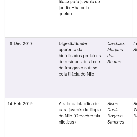
fitase para juvenis de
jundiá Rhamdia
quelen
6-Dec-2019
Digestibilidade
Cardoso,
F
aparente de
Marjana
Al
hidrolisados proteicos
dos
de resíduos do abate
Santos
de frangos e suínos
pela tilápia do Nilo
14-Feb-2019
Atrato-palatabilidade
Alves,
B
para juvenis de tilápia
Denis
W
do Nilo (Oreochromis
Rogério
R
niloticus)
Sanches