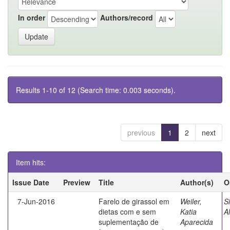
In order
Authors/record
Results 1-10 of 12 (Search time: 0.003 seconds).
previous
1
2
next
Item hits:
Issue Date
Preview
Title
Author(s)
O
7-Jun-2016
Farelo de girassol em
Weiler,
S
dietas com e sem
Katia
Al
suplementação de
Aparecida