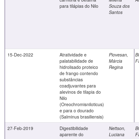
para tilápias do Nilo
Souza dos
Santos
15-Dec-2022
Atratividade e
Piovesan,
Bi
palatabilidade de
Márcia
F
hidrolisado proteico
Regina
de frango contendo
substâncias
coadjuvantes para
alevinos de tilapia do
Nilo
(Oreochromisniloticus)
e para o dourado
(Salminus brasiliensis)
27-Feb-2019
Digestibilidade
Nettson,
Bi
aparente do
Luciana
F