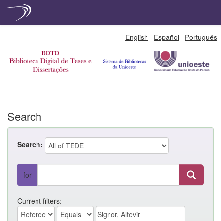
Skip
English
Español
Português
navigation
Search
Search:
for
Current filters: