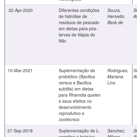
22-Apr-2020
Diferentes condições
Souza,
S
de hidrólise de
Herivelto
Al
resíduos de pescado
Beck de
em dietas para pós-
larvas de tilápia do
Nilo
10-Mar-2021
Suplementação de
Rodrigues,
S
probiótico (Bacillus
Mariana
Al
cereus e Bacillus
Lins
subtilis) em dietas
para Rhamdia quelen
e seus efeitos no
desenvolvimento
reprodutivo e
zootécnico
27-Sep-2018
Suplementação de L-
Sanchez,
S
carnitina e betaína
Milena
Al