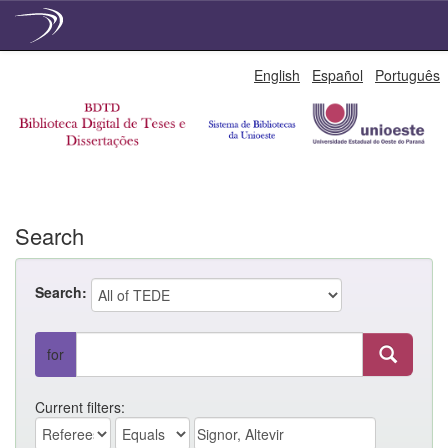
Skip
English
Español
Português
navigation
Search
Search:
for
Current filters: