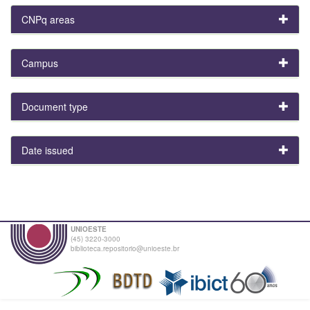
CNPq areas
Campus
Document type
Date issued
UNIOESTE
(45) 3220-3000
biblioteca.repositorio@unioeste.br