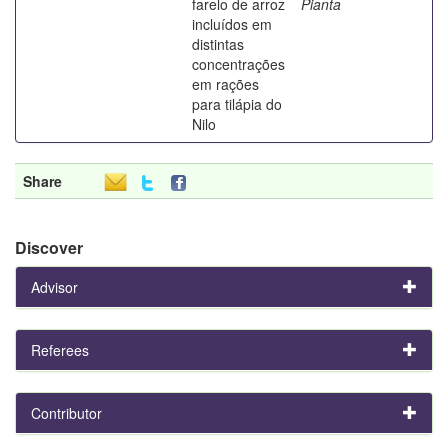
farelo de arroz
Pianta
incluídos em
distintas
concentrações
em rações
para tilápia do
Nilo
Share
Discover
Advisor
Referees
Contributor