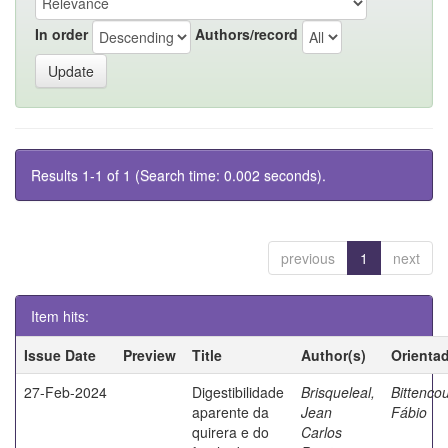
In order
Authors/record
Results 1-1 of 1 (Search time: 0.002 seconds).
previous
1
next
Item hits:
Issue Date
Preview
Title
Author(s)
Orienta
27-Feb-2024
Digestibilidade
Brisqueleal,
Bittencou
aparente da
Jean
Fábio
quirera e do
Carlos