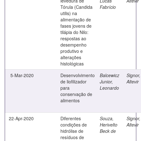
levedura de
Lucas
Altevir
Tórula (Candida
Fabrício
utilis) na
alimentação de
fases jovens de
tilápia do Nilo:
respostas ao
desempenho
produtivo e
alterações
histológicas
5-Mar-2020
Desenvolvimento
Balcewicz
Signor,
de liofilizador
Junior,
Altevir
para
Leonardo
conservação de
alimentos
22-Apr-2020
Diferentes
Souza,
Signor,
condições de
Herivelto
Altevir
hidrólise de
Beck de
resíduos de