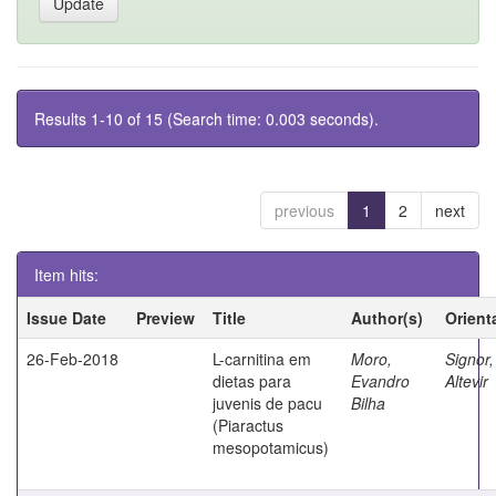
Results 1-10 of 15 (Search time: 0.003 seconds).
previous
1
2
next
Item hits:
Issue Date
Preview
Title
Author(s)
Orient
26-Feb-2018
L-carnitina em
Moro,
Signor,
dietas para
Evandro
Altevir
juvenis de pacu
Bilha
(Piaractus
mesopotamicus)