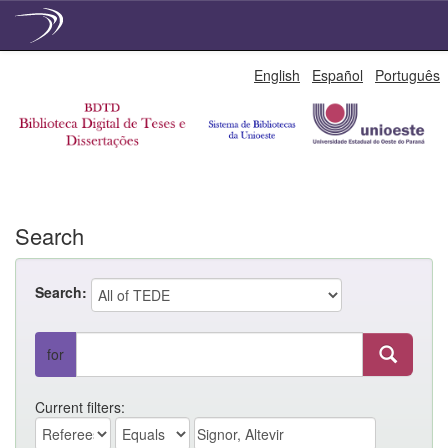
Skip
English
Español
Português
navigation
Search
Search:
for
Current filters: