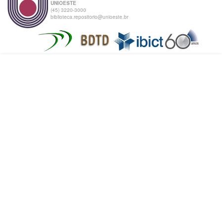
UNIOESTE
(45) 3220-3000
biblioteca.repositorio@unioeste.br