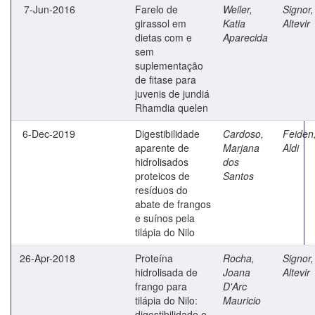
7-Jun-2016
Farelo de
Weiler,
Signor,
girassol em
Katia
Altevir
dietas com e
Aparecida
sem
suplementação
de fitase para
juvenis de jundiá
Rhamdia quelen
6-Dec-2019
Digestibilidade
Cardoso,
Feiden
aparente de
Marjana
Aldi
hidrolisados
dos
proteicos de
Santos
resíduos do
abate de frangos
e suínos pela
tilápia do Nilo
26-Apr-2018
Proteína
Rocha,
Signor,
hidrolisada de
Joana
Altevir
frango para
D'Arc
tilápia do Nilo:
Mauricio
digestibilidade e