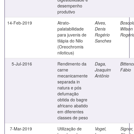
desempenho
produtivo
14-Feb-2019
Atrato-
Alves,
Boscol
palatabilidade
Denis
Wilson
para juvenis de
Rogério
Rogéri
tilápia do Nilo
Sanches
(Oreochromis
niloticus)
5-Jul-2016
Rendimento da
Daga,
Bittenc
carne
Joaquim
Fábio
mecanicamente
Antônio
separada in
natura e pós
defumação
obtida do bagre
africano abatido
em diferentes
classes de peso
7-Mar-2019
Utilização de
Vogel,
Signor,