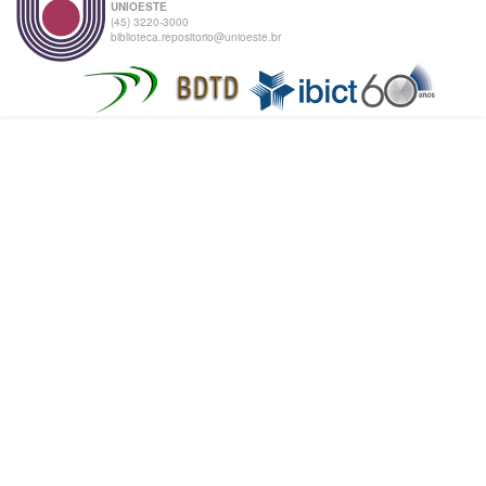
UNIOESTE
(45) 3220-3000
biblioteca.repositorio@unioeste.br