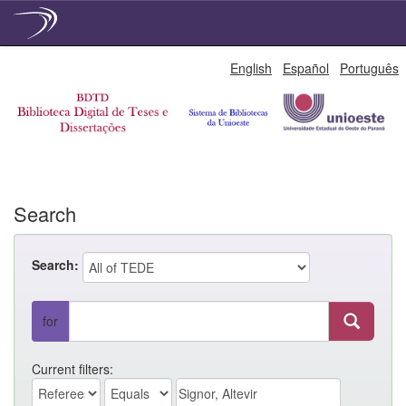
Skip
English
Español
Português
navigation
Search
Search:
for
Current filters: