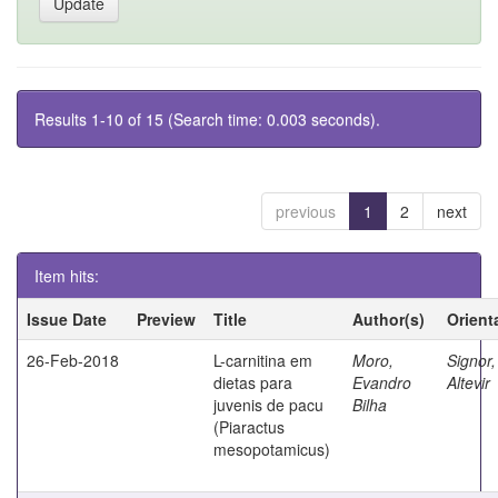
Results 1-10 of 15 (Search time: 0.003 seconds).
previous
1
2
next
Item hits:
Issue Date
Preview
Title
Author(s)
Orient
26-Feb-2018
L-carnitina em
Moro,
Signor,
dietas para
Evandro
Altevir
juvenis de pacu
Bilha
(Piaractus
mesopotamicus)