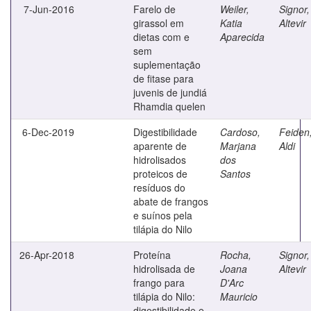
7-Jun-2016
Farelo de
Weiler,
Signor,
girassol em
Katia
Altevir
dietas com e
Aparecida
sem
suplementação
de fitase para
juvenis de jundiá
Rhamdia quelen
6-Dec-2019
Digestibilidade
Cardoso,
Feiden
aparente de
Marjana
Aldi
hidrolisados
dos
proteicos de
Santos
resíduos do
abate de frangos
e suínos pela
tilápia do Nilo
26-Apr-2018
Proteína
Rocha,
Signor,
hidrolisada de
Joana
Altevir
frango para
D'Arc
tilápia do Nilo:
Mauricio
digestibilidade e