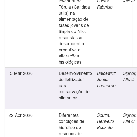
levedura de
Lucas
Altevir
Tórula (Candida
Fabrício
utilis) na
alimentação de
fases jovens de
tilápia do Nilo:
respostas ao
desempenho
produtivo e
alterações
histológicas
5-Mar-2020
Desenvolvimento
Balcewicz
Signor,
de liofilizador
Junior,
Altevir
para
Leonardo
conservação de
alimentos
22-Apr-2020
Diferentes
Souza,
Signor,
condições de
Herivelto
Altevir
hidrólise de
Beck de
resíduos de