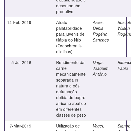
desempenho
produtivo
14-Feb-2019
Atrato-
Alves,
Boscol
palatabilidade
Denis
Wilson
para juvenis de
Rogério
Rogéri
tilápia do Nilo
Sanches
(Oreochromis
niloticus)
5-Jul-2016
Rendimento da
Daga,
Bittenc
carne
Joaquim
Fábio
mecanicamente
Antônio
separada in
natura e pós
defumação
obtida do bagre
africano abatido
em diferentes
classes de peso
7-Mar-2019
Utilização de
Vogel,
Signor,