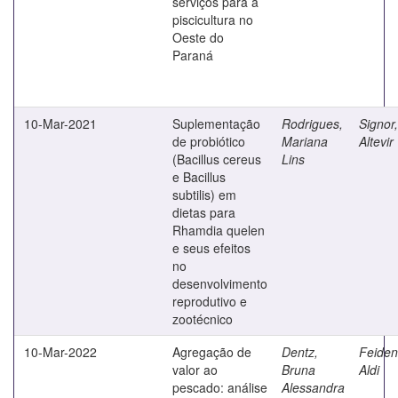
serviços para a
piscicultura no
Oeste do
Paraná
10-Mar-2021
Suplementação
Rodrigues,
Signor,
de probiótico
Mariana
Altevir
(Bacillus cereus
Lins
e Bacillus
subtilis) em
dietas para
Rhamdia quelen
e seus efeitos
no
desenvolvimento
reprodutivo e
zootécnico
10-Mar-2022
Agregação de
Dentz,
Feiden
valor ao
Bruna
Aldi
pescado: análise
Alessandra