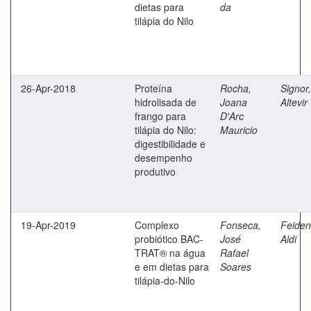
dietas para
da
tilápia do Nilo
26-Apr-2018
Proteína
Rocha,
Signor,
hidrolisada de
Joana
Altevir
frango para
D'Arc
tilápia do Nilo:
Mauricio
digestibilidade e
desempenho
produtivo
19-Apr-2019
Complexo
Fonseca,
Feiden
probiótico BAC-
José
Aldi
TRAT® na água
Rafael
e em dietas para
Soares
tilápia-do-Nilo