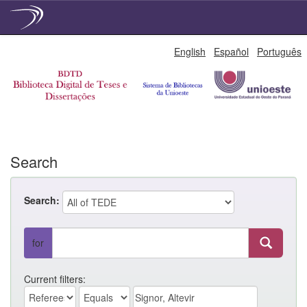
Skip
English
Español
Português
navigation
Search
Search:
for
Current filters: