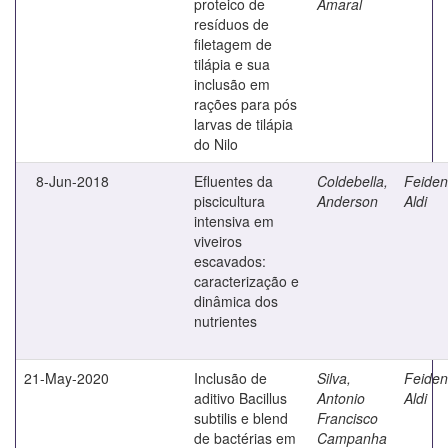
proteico de
Amaral
resíduos de
filetagem de
tilápia e sua
inclusão em
rações para pós
larvas de tilápia
do Nilo
8-Jun-2018
Efluentes da
Coldebella,
Feiden
piscicultura
Anderson
Aldi
intensiva em
viveiros
escavados:
caracterização e
dinâmica dos
nutrientes
21-May-2020
Inclusão de
Silva,
Feiden
aditivo Bacillus
Antonio
Aldi
subtilis e blend
Francisco
de bactérias em
Campanha