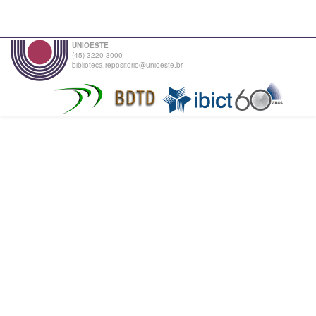
UNIOESTE
(45) 3220-3000
biblioteca.repositorio@unioeste.br