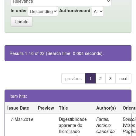
In order
Authors/record
Results 1-10 of 22 (Search time: 0.004 seconds).
previous
1
2
3
next
Item hits:
Issue Date
Preview
Title
Author(s)
Orient
7-Mar-2019
Digestibilidade
Farias,
Boscol
aparente do
Antônio
Wilson
hidrolisado
Carlos do
Rogéri