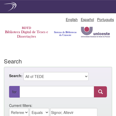
Skip
English
Español
Português
navigation
Search
Search:
for
Current filters: