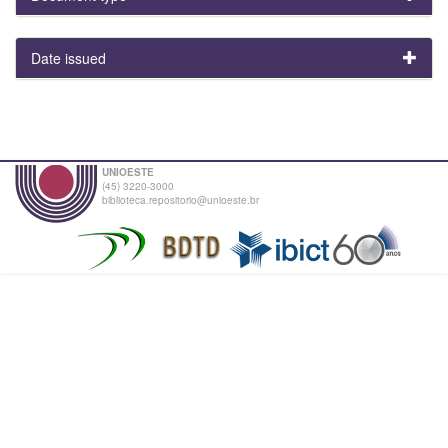
Date issued
UNIOESTE
(45) 3220-3000
biblioteca.repositorio@unioeste.br