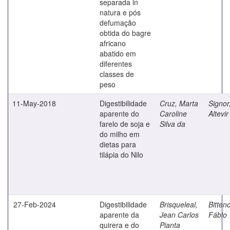
separada in
natura e pós
defumação
obtida do bagre
africano
abatido em
diferentes
classes de
peso
11-May-2018
Digestibilidade
Cruz, Marta
Signor
aparente do
Caroline
Altevir
farelo de soja e
Silva da
do milho em
dietas para
tilápia do Nilo
27-Feb-2024
Digestibilidade
Brisqueleal,
Bittenc
aparente da
Jean Carlos
Fábio
quirera e do
Pianta