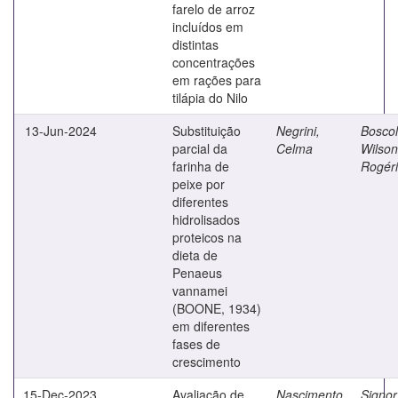
farelo de arroz
incluídos em
distintas
concentrações
em rações para
tilápia do Nilo
13-Jun-2024
Substituição
Negrini,
Boscol
parcial da
Celma
Wilson
farinha de
Rogér
peixe por
diferentes
hidrolisados
proteicos na
dieta de
Penaeus
vannamei
(BOONE, 1934)
em diferentes
fases de
crescimento
15-Dec-2023
Avaliação de
Nascimento,
Signor