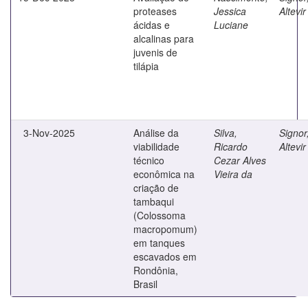
proteases
Jessica
Altevir
ácidas e
Luciane
alcalinas para
juvenis de
tilápia
3-Nov-2025
Análise da
Silva,
Signor
viabilidade
Ricardo
Altevir
técnico
Cezar Alves
econômica na
Vieira da
criação de
tambaqui
(Colossoma
macropomum)
em tanques
escavados em
Rondônia,
Brasil