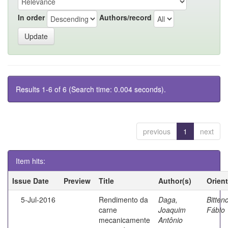
In order
Authors/record
Results 1-6 of 6 (Search time: 0.004 seconds).
previous
1
next
Item hits:
Issue Date
Preview
Title
Author(s)
Orien
5-Jul-2016
Rendimento da
Daga,
Bittenc
carne
Joaquim
Fábio
mecanicamente
Antônio