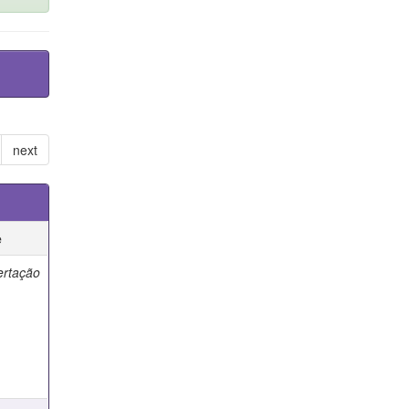
next
e
ertação