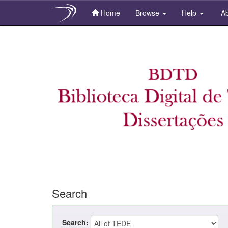
Home
Browse
Help
Ab
Skip
navigation
Search
Search: