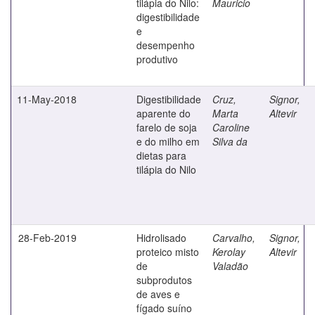
tilápia do Nilo:
Mauricio
digestibilidade
e
desempenho
produtivo
11-May-2018
Digestibilidade
Cruz,
Signor,
aparente do
Marta
Altevir
farelo de soja
Caroline
e do milho em
Silva da
dietas para
tilápia do Nilo
28-Feb-2019
Hidrolisado
Carvalho,
Signor,
proteico misto
Kerolay
Altevir
de
Valadão
subprodutos
de aves e
fígado suíno