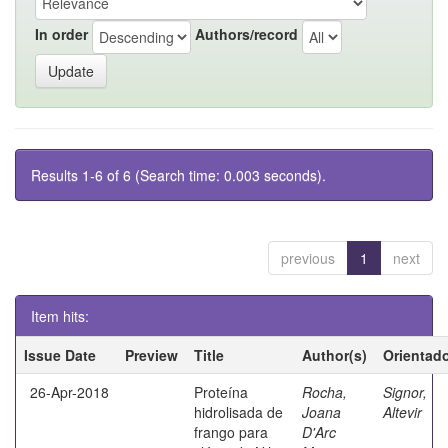
In order
Authors/record
Results 1-6 of 6 (Search time: 0.003 seconds).
previous
1
next
Item hits:
Issue Date
Preview
Title
Author(s)
Orientad
26-Apr-2018
Proteína
Rocha,
Signor,
hidrolisada de
Joana
Altevir
frango para
D'Arc