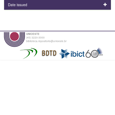
Date issued
UNIOESTE
(45) 3220-3000
biblioteca.repositorio@unioeste.br