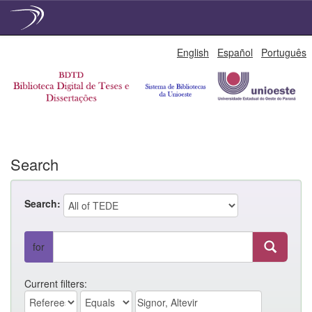
Skip
English
Español
Português
navigation
Search
Search:
for
Current filters: