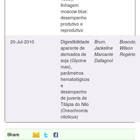
linhagem
moscow blue:
desempenho
produtivo e
reprodutivo
20-Jul-2010
Digestibilidade
Brum,
Boscolo,
aparente de
Jackeline
Wilson
derivados de
Marcante
Rogério
soja (Glycine
Dallagnol
max),
parâmetros
hematológicos
e
desempenho
de juvenis de
Tilápia do Nilo
(Oreochromis
niloticus)
Share