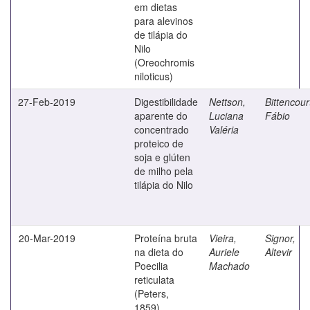
em dietas
para alevinos
de tilápia do
Nilo
(Oreochromis
niloticus)
27-Feb-2019
Digestibilidade
Nettson,
Bittencour
aparente do
Luciana
Fábio
concentrado
Valéria
proteico de
soja e glúten
de milho pela
tilápia do Nilo
20-Mar-2019
Proteína bruta
Vieira,
Signor,
na dieta do
Auriele
Altevir
Poecilia
Machado
reticulata
(Peters,
1859),