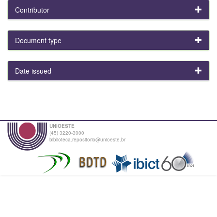
Contributor
Document type
Date issued
UNIOESTE
(45) 3220-3000
biblioteca.repositorio@unioeste.br