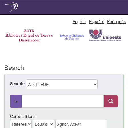
Skip
English
Español
Português
navigation
Search
Search:
for
Current filters: