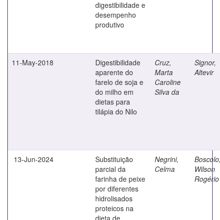
digestibilidade e
desempenho
produtivo
11-May-2018
Digestibilidade
Cruz,
Signor,
aparente do
Marta
Altevir
farelo de soja e
Caroline
do milho em
Silva da
dietas para
tilápia do Nilo
13-Jun-2024
Substituição
Negrini,
Boscolo
parcial da
Celma
Wilson
farinha de peixe
Rogério
por diferentes
hidrolisados
proteicos na
dieta de