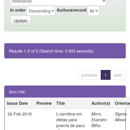
In order
Authors/record
Results 1-5 of 5 (Search time: 0.003 seconds).
previous
1
next
Item hits:
Issue Date
Preview
Title
Author(s)
Orienta
26-Feb-2018
L-carnitina em
Moro,
Signor,
dietas para
Evandro
Altevir
juvenis de pacu
Bilha