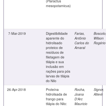
(Piaractus
mesopotamicus)
7-Mar-2019
Digestibilidade
Farias,
Boscolo
aparente do
Antônio
Wilson
hidrolisado
Carlos do
Rogério
proteico de
Amaral
resíduos de
filetagem de
tilápia e sua
inclusão em
rações para pós
larvas de tilápia
do Nilo
26-Apr-2018
Proteína
Rocha,
Signor,
hidrolisada de
Joana
Altevir
frango para
D'Arc
tilápia do Nilo:
Mauricio