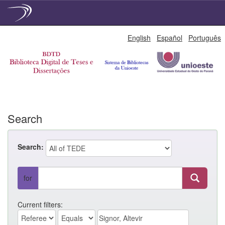
Skip
English
Español
Português
navigation
Search
Search:
for
Current filters: