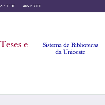
out TEDE
About BDTD