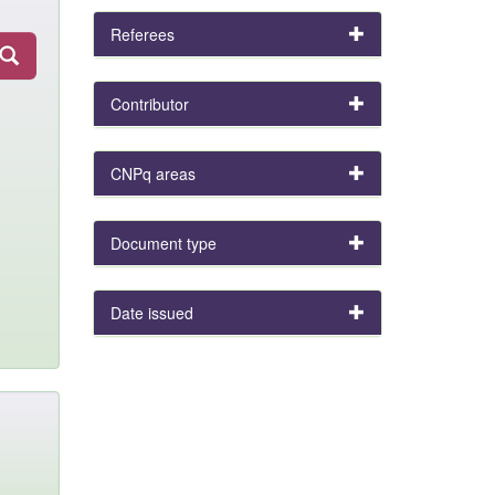
Referees
Contributor
CNPq areas
Document type
Date issued