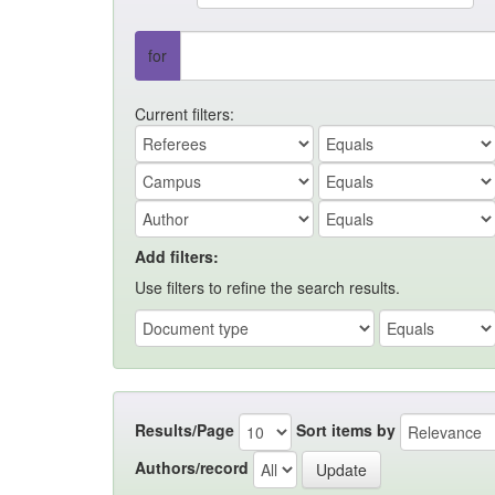
for
Current filters:
Add filters:
Use filters to refine the search results.
Results/Page
Sort items by
Authors/record