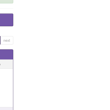
next
e
e