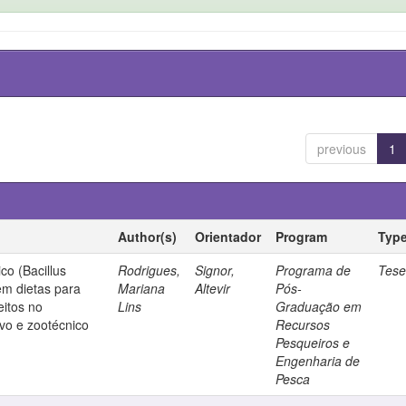
previous
1
Author(s)
Orientador
Program
Typ
co (Bacillus
Rodrigues,
Signor,
Programa de
Tes
 em dietas para
Mariana
Altevir
Pós-
itos no
Lins
Graduação em
vo e zootécnico
Recursos
Pesqueiros e
Engenharia de
Pesca