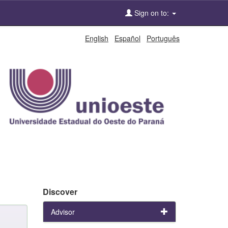
Sign on to:
English
Español
Português
Discover
Advisor