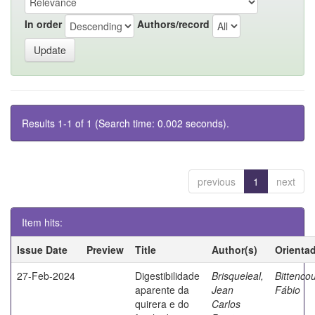
In order
Authors/record
Results 1-1 of 1 (Search time: 0.002 seconds).
previous
1
next
Item hits:
Issue Date
Preview
Title
Author(s)
Orienta
27-Feb-2024
Digestibilidade
Brisqueleal,
Bittencou
aparente da
Jean
Fábio
quirera e do
Carlos