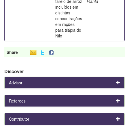
farelo de arroz
Pianta
incluídos em
distintas
concentrações
em rações
para tilápia do
Nilo
Share
Discover
Advisor
Referees
Contributor