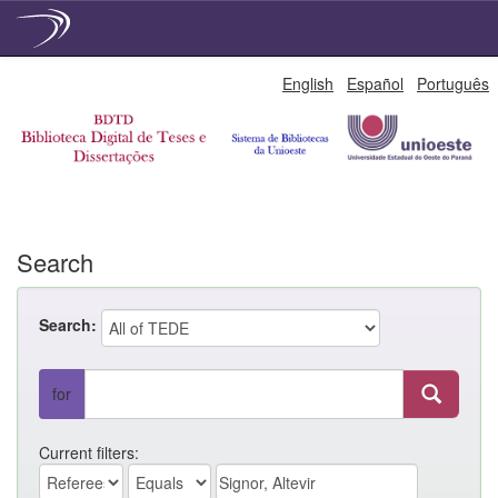
Skip
English
Español
Português
navigation
Search
Search:
for
Current filters: