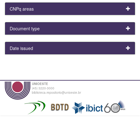
CNPq areas
Document type
Date issued
UNIOESTE
(45) 3220-3000
biblioteca.repositorio@unioeste.br