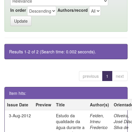
In order
Authors/record
Results 1-2 of 2 (Search time: 0.002 seconds).
previous
1
next
Item hits:
Issue Date
Preview
Title
Author(s)
Orientad
3-Aug-2012
Estudo da
Feiden,
Oliveira,
qualidade da
Irineu
José Dils
água durante a
Frederico
Silva de