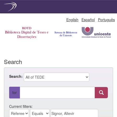
Skip
English
Español
Português
navigation
Search
Search:
for
Current filters: