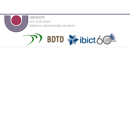
UNIOESTE
(45) 3220-3000
biblioteca.repositorio@unioeste.br